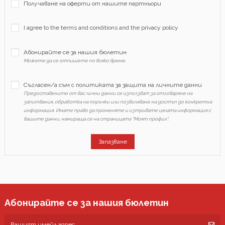
Получаване на оферти от нашите партньори
I agree to the terms and conditions and the privacy policy
Абонирайте се за нашия бюлетин
Можете да се отпишете по всяко време.
Съгласен/а съм с политиката за защита на личните данни
Предоставените от вас лични данни се използват за отговаряне на
запитвания, обработка на поръчки или позволяване на достъп до конкретна
информация. Имате право да променяте и изтривате цялата информация с
вашите данни, намираща се на страницата "Моят профил".
Запазване
Абонирайте се за нашия бюлетин