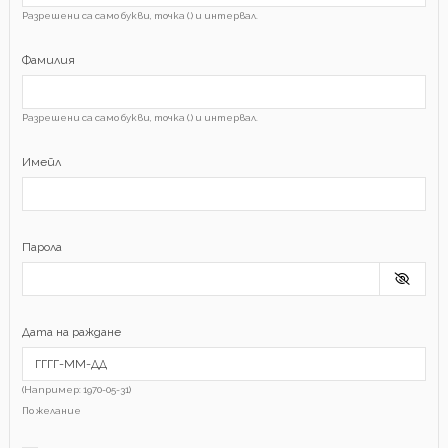
Разрешени са само букви, точка (.) и интервал.
Фамилия
Разрешени са само букви, точка (.) и интервал.
Имейл
Парола
Дата на раждане
(Например: 1970-05-31)
По желание