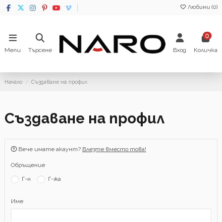
Любими (
0
)
0
Menu
Търсене
Вход
Количка
Начало
Създаване на профил
Създаване на профил
Вече имате акаунт?
Влезте вместо това!
Обръщение
Г-н
Г-жа
Име