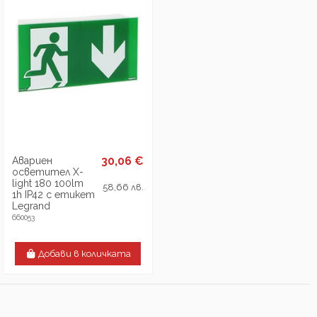
30,06 €
Авариен
осветител X-
light 180 100lm
58,66 лв.
1h IP42 с етикет
Legrand
660053
Добави в количката