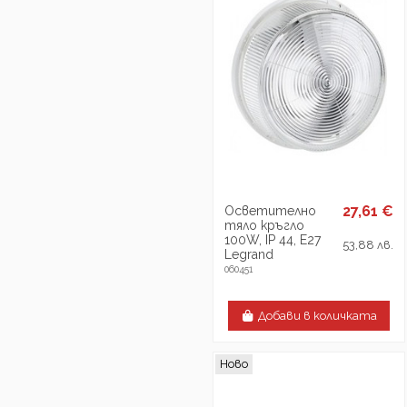
27,61 €
Осветително
тяло кръгло
100W, IP 44, E27
53,88 лв.
Legrand
060451
Добави в количката
Ново