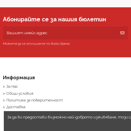
Абонирайте се за нашия бюлетин
Можете да се отпишете по всяко време.
Информация
За Нас
Общи условия
Политика за поверителност
Доставка
За да ви предостави възможно най-доброто изживяване, този 
Научете повече за нашата политика за бисквитките, които из