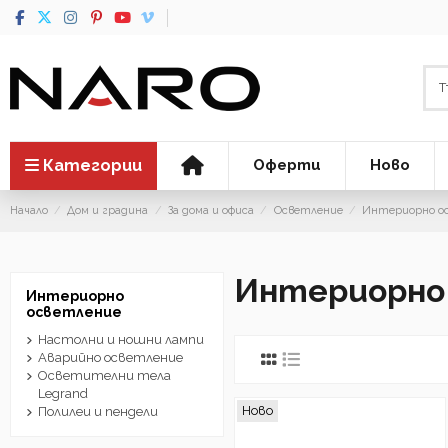
Категории
Оферти
Ново
Начало
Дом и градина
За дома и офиса
Осветление
Интериорно о
Интериорно
Интериорно
осветление
Настолни и ношни лампи
Аварийно осветление
Осветителни тела
Legrand
Ново
Полилеи и пендели