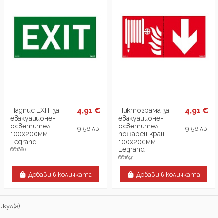
4,91 €
4,91 €
Надпис EXIT за
Пиктограма за
евакуационен
евакуационен
осветител
осветител
9,58 лв.
9,58 лв.
100х200мм
пожарен кран
Legrand
100х200мм
Legrand
661680
661691
Добави в количката
Добави в количката
икул(а)