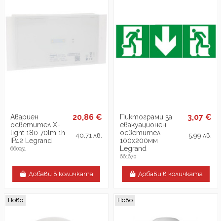
20,86 €
3,07 €
Авариен
Пиктограми за
осветител X-
евакуационен
light 180 70lm 1h
осветител
40,71 лв.
5,99 лв.
IP42 Legrand
100х200мм
Legrand
660051
661670
Добави в количката
Добави в количката
Ново
Ново