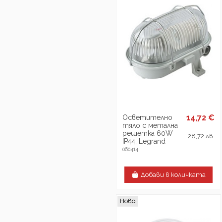
14,72 €
Осветително
тяло с метална
решетка 60W
28,72 лв.
IP44, Legrand
060414
Добави в количката
Ново