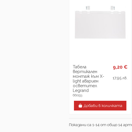
9,20 €
Табела
вертикален
монтаж към X-
17,95 лв.
light авариен
осветител
Legrand
660193
Добави в количката
Показани са 1-14 от общо 14 арт