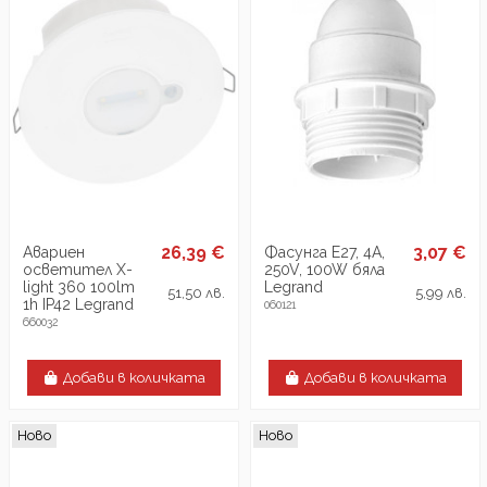
26,39 €
3,07 €
Авариен
Фасунга E27, 4A,
осветител X-
250V, 100W бяла
light 360 100lm
Legrand
51,50 лв.
5,99 лв.
1h IP42 Legrand
060121
660032
Добави в количката
Добави в количката
Ново
Ново