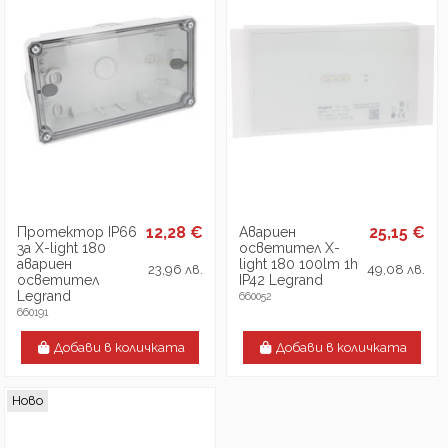
12,28 €
25,15 €
Протектор IP66
Авариен
за X-light 180
осветител X-
авариен
light 180 100lm 1h
23,96 лв.
49,08 лв.
осветител
IP42 Legrand
Legrand
660052
660191
Добави в количката
Добави в количката
Ново