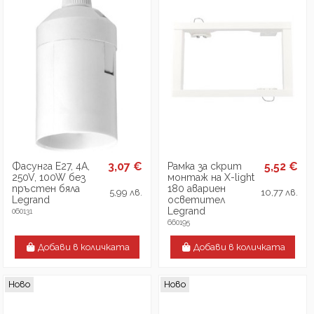
3,07 €
5,52 €
Фасунга E27, 4A,
Рамка за скрит
250V, 100W без
монтаж на X-light
пръстен бяла
180 авариен
5,99 лв.
10,77 лв.
Legrand
осветител
Legrand
060131
660195
Добави в количката
Добави в количката
Ново
Ново