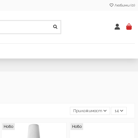
Любими (
0
)
Приложимост
14
Ново
Ново