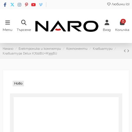
Любими (
0
)
0
Menu
Търсене
Вход
Количка
Начало
Електроника и компютри
Компоненти
Клавиатури
Клавиатура Delux K7010BU+M355BU
Ново