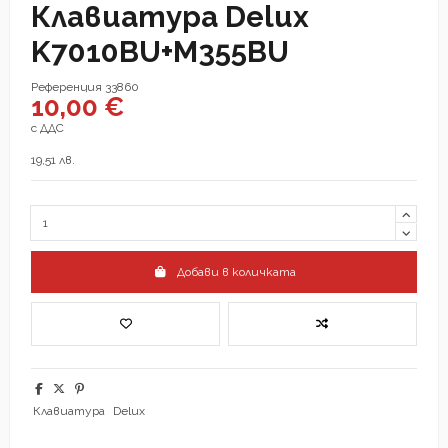
Клавиатура Delux
K7010BU+M355BU
Референция
33860
10,00 €
с ДДС
19,51 лв.
Добави в количката
Клавиатура
Delux