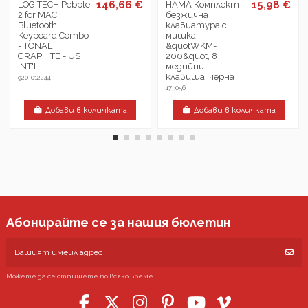
146,66 €
15,98 €
LOGITECH Pebble
HAMA Комплект
2 for MAC
безжична
Bluetooth
клавиатура с
Keyboard Combo
мишка
- TONAL
&quotWKM-
GRAPHITE - US
200&quot, 8
INT'L
медийни
клавиша, черна
920-012244
173056
Добави в количката
Добави в количката
Абонирайте се за нашия бюлетин
Можете да се отпишете по всяко време.