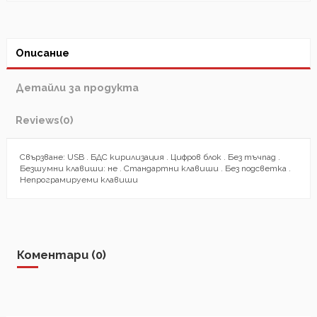
Описание
Детайли за продукта
Reviews
(0)
Свързване: USB . БДС кирилизация . Цифров блок . Без тъчпад .
Безшумни клавиши: не . Стандартни клавиши . Без подсветка .
Непрограмируеми клавиши
Коментари (0)