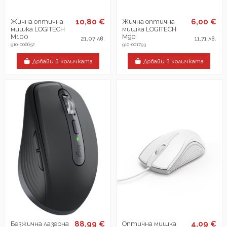
10,80 €
6,00 €
Жична оптична
Жична оптична
мишка LOGITECH
мишка LOGITECH
M100
M90
21,07 лв.
11,71 лв.
910-006652
910-001793
Добави в количката
Добави в количката
88,99 €
4,09 €
Безжична лазерна
Оптична мишка