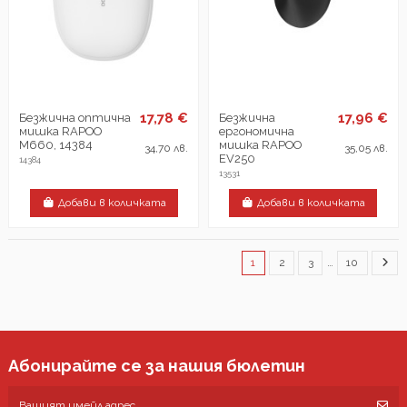
17,78 €
17,96 €
Безжична оптична
Безжична
мишка RAPOO
ергономична
M660, 14384
мишка RAPOO
34,70 лв.
35,05 лв.
EV250
14384
13531
Добави в количката
Добави в количката
1
2
3
…
10
Абонирайте се за нашия бюлетин