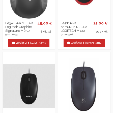
45,00 €
15,00 €
Безжична Мишка
Безжична
Logitech Graphite
оптична мишка
Signature M650
LOGITECH M190
87,81 лв.
29,27 лв.
910-006253
910-005908
Добави в количката
Добави в количката