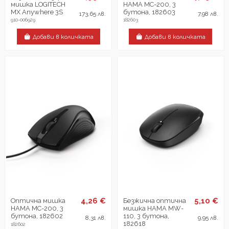
мишка LOGITECH
HAMA MC-200, 3
MX Anywhere 3S
бутона, 182603
173,65 лв.
7,98 лв.
910-006929
182603
Добави в количката
Добави в количката
4,26 €
5,10 €
Оптична мишка
Безжична оптична
HAMA MC-200, 3
мишка HAMA MW-
бутона, 182602
110, 3 бутона,
8,31 лв.
9,95 лв.
182618
182602