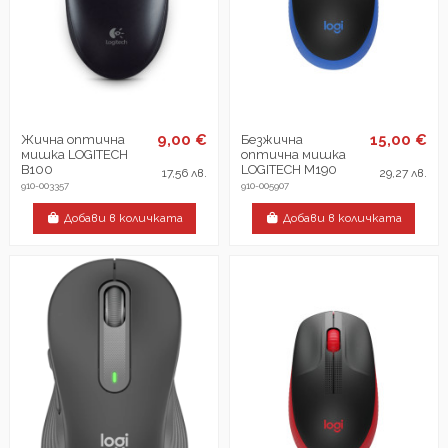
9,00 €
15,00 €
Жична оптична
Безжична
мишка LOGITECH
оптична мишка
B100
LOGITECH M190
17,56 лв.
29,27 лв.
910-003357
910-005907
Добави в количката
Добави в количката