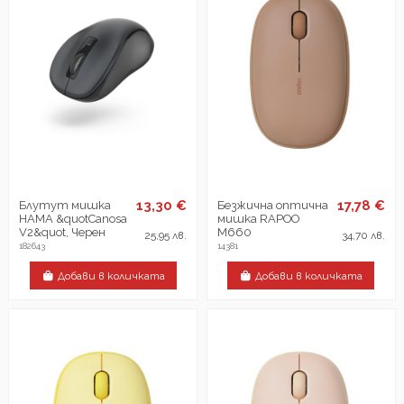
13,30 €
17,78 €
Блутут мишка
Безжична оптична
HAMA &quotCanosa
мишка RAPOO
V2&quot, Черен
M660
25,95 лв.
34,70 лв.
182643
14381
Добави в количката
Добави в количката