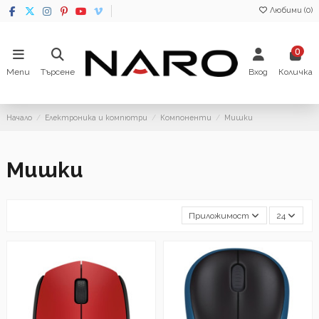
Любими (
0
)
0
Menu
Търсене
Вход
Количка
Начало
Електроника и компютри
Компоненти
Мишки
Мишки
Приложимост
24