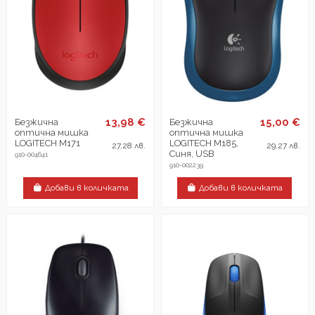
13,98 €
15,00 €
Безжична
Безжична
оптична мишка
оптична мишка
LOGITECH M171
LOGITECH M185,
27,28 лв.
29,27 лв.
Синя, USB
910-004641
910-002239
Добави в количката
Добави в количката