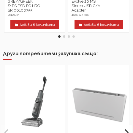
GREY/GREEN
Evolve 20 MS
S1PS ESD FO HRO
Stereo USB-C/А
SR 06100755
Adapter
06100755
4999-823-169
Добави в количката
Добави в количката
Други потребители закупиха също: