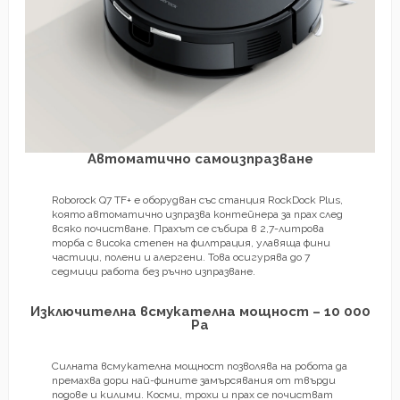
Автоматично самоизпразване
Roborock Q7 TF+ е оборудван със станция RockDock Plus,
която автоматично изпразва контейнера за прах след
всяко почистване. Прахът се събира в 2,7-литрова
торба с висока степен на филтрация, улавяща фини
частици, полени и алергени. Това осигурява до 7
седмици работа без ръчно изпразване.
Изключителна всмукателна мощност – 10 000
Pa
Силната всмукателна мощност позволява на робота да
премахва дори най-фините замърсявания от твърди
подове и килими. Косми, трохи и прах се почистват