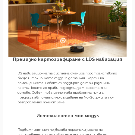
Прецизно картографиране с LDS навигация
DS навигационната система сканира пространството
бързо и точно, като създава детайлни карти на
помещенията. Роботът поддържа до три различни
карти, което го прави подходящ за многоетажни
домове. Освен това разпознава проблемни зони и
предлага автоматично създаване на No-Go зони за по-
безпроблемно почистване.
Интелигентен моп модул
Подвижният моп позволява персонализиране на
почистването чрез избор на едно от три нива на