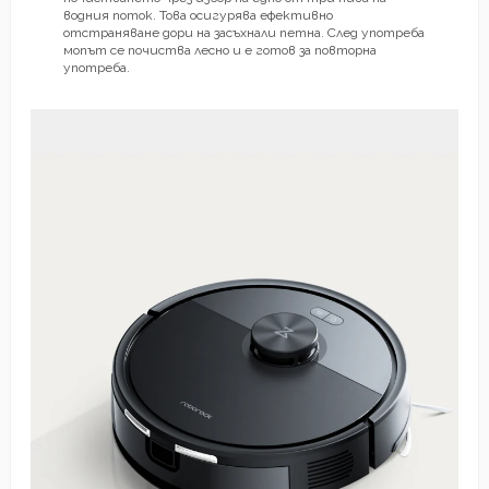
водния поток. Това осигурява ефективно
отстраняване дори на засъхнали петна. След употреба
мопът се почиства лесно и е готов за повторна
употреба.