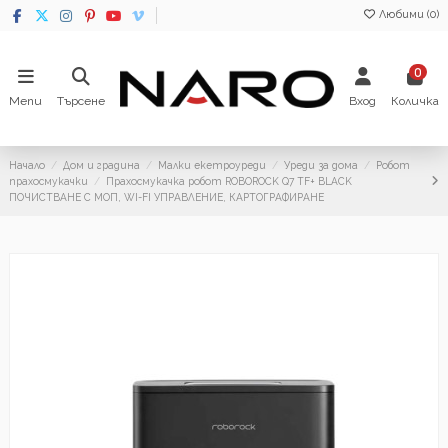
Любими (
0
)
0
Menu
Търсене
Вход
Количка
Начало
Дом и градина
Малки екетроуреди
Уреди за дома
Робот
прахосмукачки
Прахосмукачка робот ROBOROCK Q7 TF+ BLACK
ПОЧИСТВАНЕ С МОП, WI-FI УПРАВЛЕНИЕ, КАРТОГРАФИРАНЕ