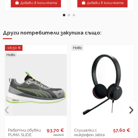
Добави в количката
Добави в количката
Други потребители закупиха също:
-16,50 €
Ново
Ново
93,70 €
57,60 €
Работни обувки
Слушалки с
PUMA SLIDE
микрофон Jabra
110,20 €