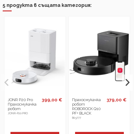
5 продукта в същата категория:
399,00 €
379,00 €
JONR P20 Pro
Прахосмукачка
Прахосмукачка
робот
робот
ROBOROCK Q10
PF+ BLACK
JONR-P20 PRO
803777