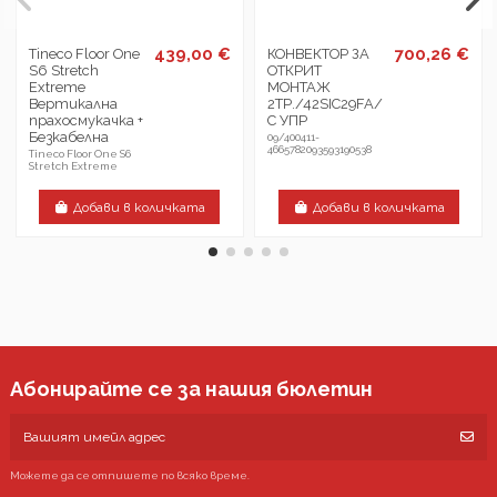
439,00 €
700,26 €
Tineco Floor One
КОНВЕКТОР ЗА
S6 Stretch
ОТКРИТ
Extreme
МОНТАЖ
Вертикална
2ТР./42SIC29FA/
прахосмукачка +
С УПР
Безкабелна
09/400411-
4665782093593190538
Tineco Floor One S6
Stretch Extreme
Добави в количката
Добави в количката
Абонирайте се за нашия бюлетин
Можете да се отпишете по всяко време.