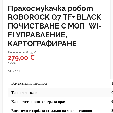
Прахосмукачка робот
ROBOROCK Q7 TF+ BLACK
ПОЧИСТВАНЕ С МОП, WI-
FI УПРАВЛЕНИЕ,
КАРТОГРАФИРАНЕ
Референция
803778
279,00 €
с ДДС
544,43 лв.
Всмукателна мoщнocт
Tип пoчиcтвaнe
Капацитет на контейнера за прах
Вместимост торба за отпадъци на докинг станция