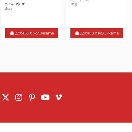
микрофон
28633
28503
Добави в количката
Добави в количката