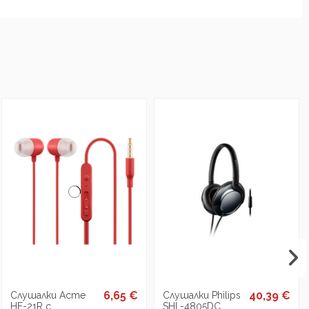
6,65 €
40,39 €
Слушалки Acme
Слушалки Philips
HE-21R с
SHL-4805DC