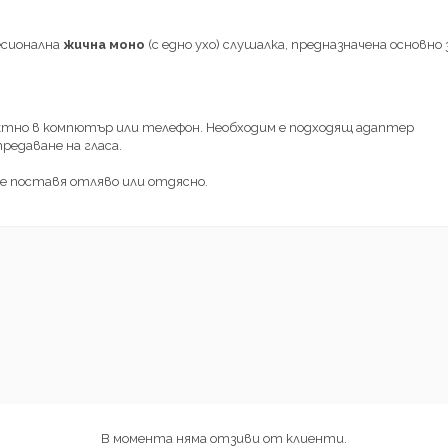
есионална
жична моно
(с едно ухо) слушалка, предназначена основн
ектно в компютър или телефон. Необходим е подходящ адаптер
предаване на гласа.
се поставя отляво или отдясно.
В момента няма отзиви от клиенти.