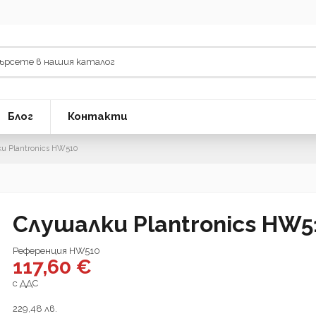
Блог
Контакти
и Plantronics HW510
Слушалки Plantronics HW5
Референция
HW510
117,60 €
с ДДС
229,48 лв.