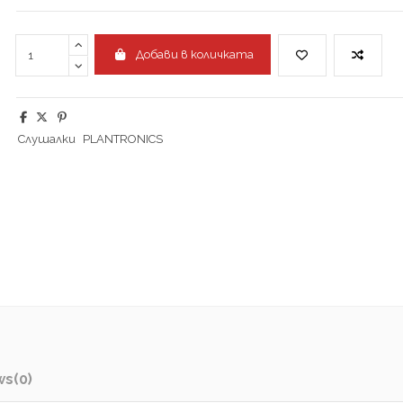
Добави в количката
Слушалки
PLANTRONICS
ws
(0)