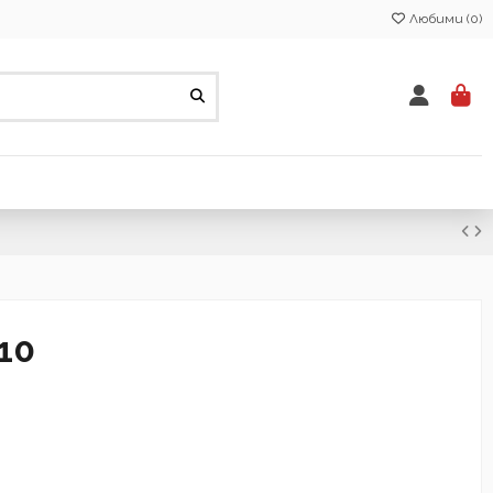
Любими (
0
)
10