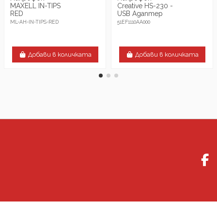
MAXELL IN-TIPS
Creative HS-230 -
RED
USB Адаптер
ML-AH-IN-TIPS-RED
51EF1110AA000
Добави в количката
Добави в количката