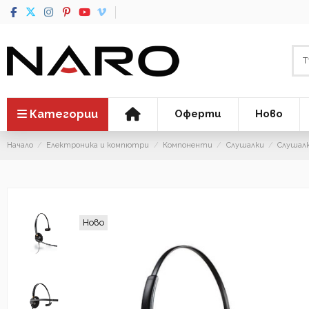
Категории
Оферти
Ново
Начало
Електроника и компютри
Компоненти
Слушалки
Слушалк
Ново