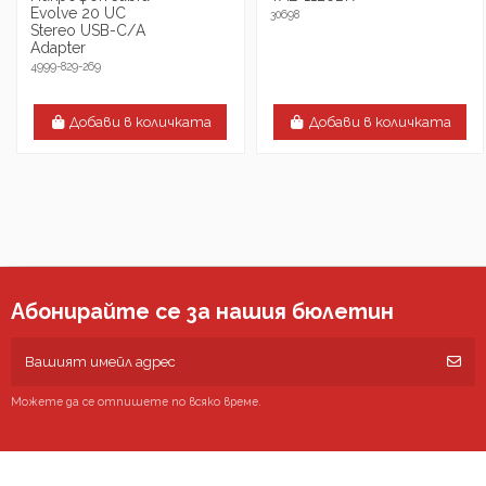
Evolve 20 UC
30698
Stereo USB-C/А
Adapter
4999-829-269
Добави в количката
Добави в количката
Абонирайте се за нашия бюлетин
Можете да се отпишете по всяко време.