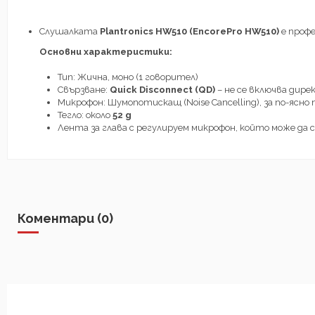
Слушалката
Plantronics HW510 (EncorePro HW510)
е проф
Основни характеристики:
Тип: Жична, моно (1 говорител)
Свързване:
Quick Disconnect (QD)
– не се включва дир
Микрофон: Шумопотискащ (Noise Cancelling), за по-ясно 
Тегло: около
52 g
Лента за глава с регулируем микрофон, който може да 
Коментари (0)