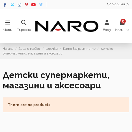
Любими (
0
)
0
Menu
Търсене
Вход
Количка
Начало
Деца и майки
играчки
Като възрастните
Детски
супермаркети, магазини и аксесоари
Детски супермаркети,
магазини и аксесоари
There are no products.