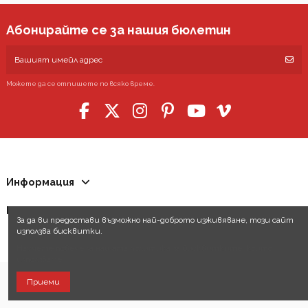
Абонирайте се за нашия бюлетин
Можете да се отпишете по всяко време.
Информация
Контакти
За да ви предостави възможно най-доброто изживяване, този сайт
използва бисквитки.
Научете повече за нашата политика за бисквитките, които
използваме.
Приеми