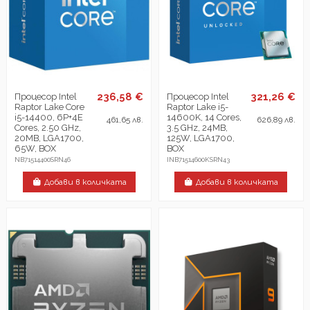
236,58 €
321,26 €
Процесор Intel
Процесор Intel
Raptor Lake Core
Raptor Lake i5-
i5-14400, 6P+4E
14600K, 14 Cores,
461,65 лв.
626,89 лв.
Cores, 2.50 GHz,
3.5 GHz, 24MB,
20MB, LGA1700,
125W, LGA1700,
65W, BOX
BOX
NB71514400SRN46
INB71514600KSRN43
Добави в количката
Добави в количката