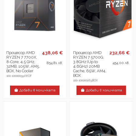
438,06 €
232,66 €
Процесор AMD
Процесор AMD
RYZEN 7 7700X,
RYZEN 7 5700G,
8-Core, 4.5 GHz,
3.8GHz (Up to
854,81 лв.
454,00 лв.
32MB, 105W, AM5,
4.6GHz) 20MB
BOX, No Cooler
Cache, 65W, AM4,
BOX
100-100000591WOF
100-100000263BOX
Добави в количката
Добави в количката