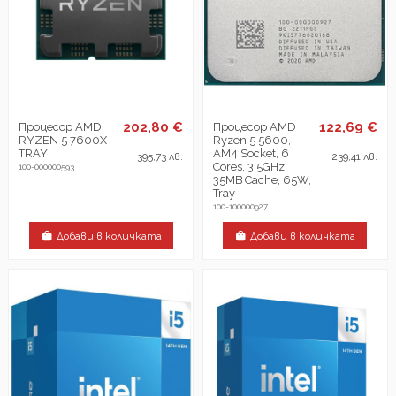
202,80 €
122,69 €
Процесор AMD
Процесор AMD
RYZEN 5 7600X
Ryzen 5 5600,
TRAY
AM4 Socket, 6
395,73 лв.
239,41 лв.
Cores, 3.5GHz,
100-000000593
35MB Cache, 65W,
Tray
100-100000927
Добави в количката
Добави в количката