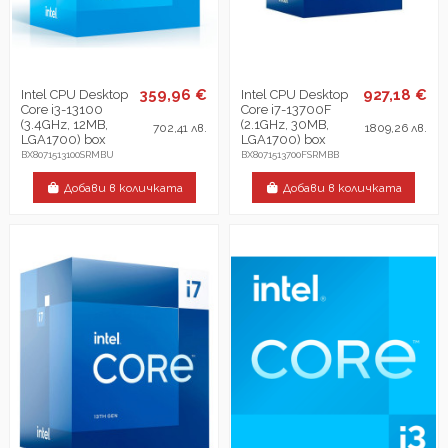
359,96 €
927,18 €
Intel CPU Desktop
Intel CPU Desktop
Core i3-13100
Core i7-13700F
(3.4GHz, 12MB,
(2.1GHz, 30MB,
702,41 лв.
1809,26 лв.
LGA1700) box
LGA1700) box
BX8071513100SRMBU
BX8071513700FSRMBB
Добави в количката
Добави в количката