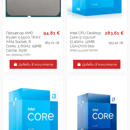
94,81 €
283,61 €
Процесор AMD
Intel CPU Desktop
Ryzen 5 5500 TRAY,
Core i3-13100F
AM4 Socket, 6
(3.4GHz, 12MB,
185,01 лв.
553,42 лв.
Cores, 3.6GHz, 19MB
LGA1700) box
Cache, 65W
BX8071513100FSRMBV
100-100000457TRAY
Добави в количката
Добави в количката