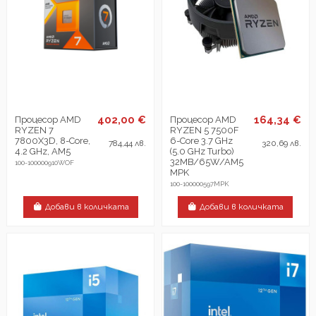
402,00 €
164,34 €
Процесор AMD
Процесор AMD
RYZEN 7
RYZEN 5 7500F
7800X3D, 8-Core,
6-Core 3.7 GHz
784,44 лв.
320,69 лв.
4.2 GHz, AM5
(5.0 GHz Turbo)
32MB/65W/AM5
100-100000910WOF
MPK
100-100000597MPK
Добави в количката
Добави в количката