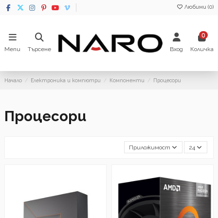
Любими (
0
)
0
Menu
Търсене
Вход
Количка
Начало
Електроника и компютри
Компоненти
Процесори
Процесори
Приложимост
24