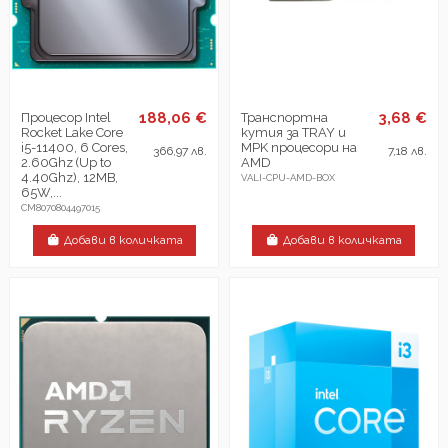
188,06 €
3,68 €
Процесор Intel
Транспортна
Rocket Lake Core
кутия за TRAY и
i5-11400, 6 Cores,
MPK процесори на
366,97 лв.
7,18 лв.
2.60Ghz (Up to
AMD
4.40Ghz), 12MB,
VALI-CPU-AMD-BOX
65W,...
CM8070804497015
Добави в количката
Добави в количката