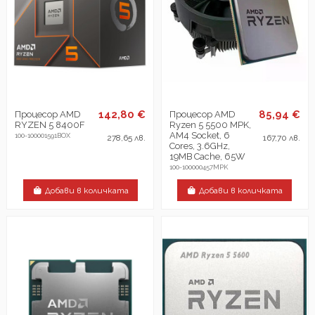
142,80 €
85,94 €
Процесор AMD
Процесор AMD
RYZEN 5 8400F
Ryzen 5 5500 MPK,
AM4 Socket, 6
100-100001591BOX
278,65 лв.
167,70 лв.
Cores, 3.6GHz,
19MB Cache, 65W
100-100000457MPK
Добави в количката
Добави в количката