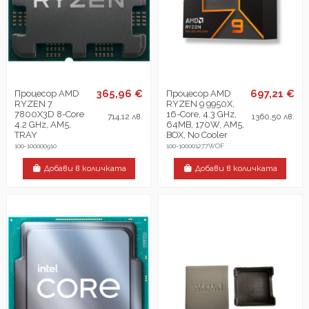
365,96 €
697,21 €
Процесор AMD
Процесор AMD
RYZEN 7
RYZEN 9 9950X,
7800X3D 8-Core
16-Core, 4.3 GHz,
714,12 лв.
1360,50 лв.
4.2 GHz, AM5,
64MB, 170W, AM5,
TRAY
BOX, No Cooler
100-100000910
100-100001277WOF
Добави в количката
Добави в количката