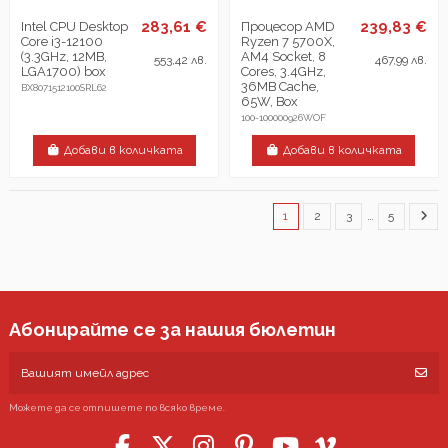
283,61 €
239,83 €
Intel CPU Desktop
Процесор AMD
Core i3-12100
Ryzen 7 5700X,
(3.3GHz, 12MB,
AM4 Socket, 8
553,42 лв.
467,99 лв.
LGA1700) box
Cores, 3.4GHz,
36MB Cache,
BX8071512100SRL62
65W, Box
100-100000926WOF
Добави в количката
Добави в количката
1
2
3
…
5
Абонирайте се за нашия бюлетин
Можете да се отпишете по всяко време.