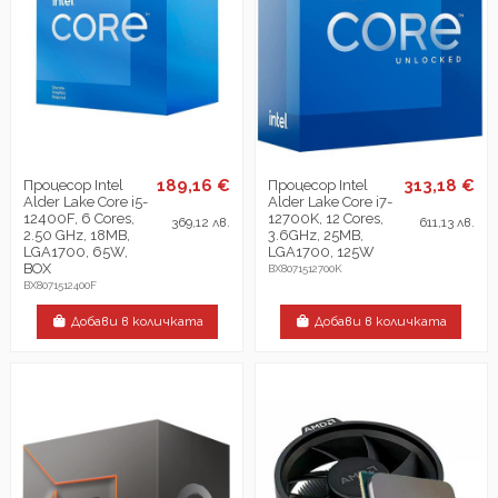
189,16 €
313,18 €
Процесор Intel
Процесор Intel
Alder Lake Core i5-
Alder Lake Core i7-
12400F, 6 Cores,
12700K, 12 Cores,
369,12 лв.
611,13 лв.
2.50 GHz, 18MB,
3.6GHz, 25MB,
LGA1700, 65W,
LGA1700, 125W
BOX
BX8071512700K
BX8071512400F
Добави в количката
Добави в количката