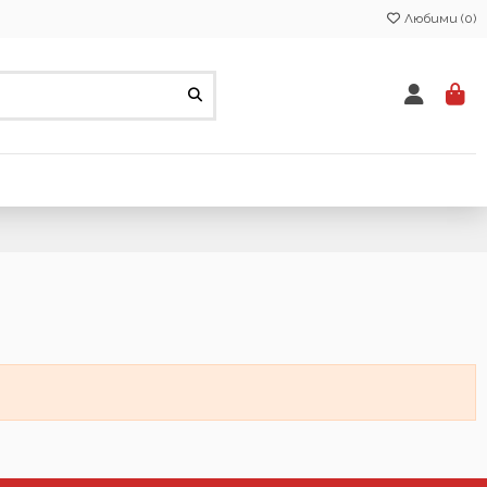
Любими (
0
)