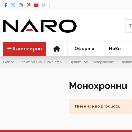
Категории
Оферти
Ново
Начало
Електроника и компютри
Принтиращи устройства
Принт
Монохронни
There are no products.