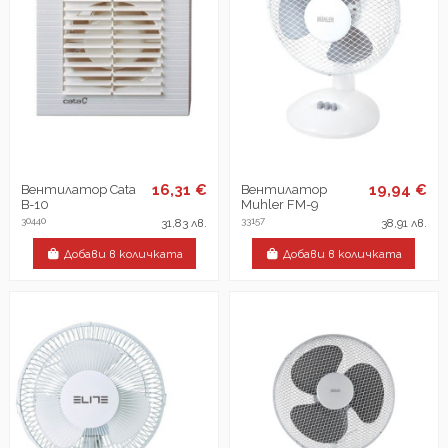
16,31 €
19,94 €
Вентилатор Cata
Вентилатор
B-10
Muhler FM-9
30440
33157
31,83 лв.
38,91 лв.
Добави в количката
Добави в количката