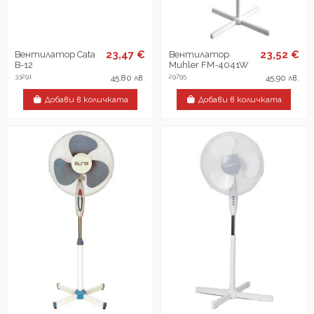
23,47 €
23,52 €
Вентилатор Cata
Вентилатор
B-12
Muhler FM-4041W
33291
29795
45,80 лв.
45,90 лв.
Добави в количката
Добави в количката