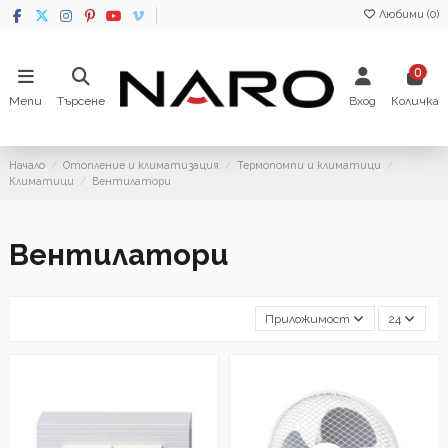
Любими (
0
)
0
Menu
Търсене
Вход
Количка
Начало
Отопление и климатизация
Термопомпи и климатици
Климатици
Вентилатори
Вентилатори
Приложимост
24