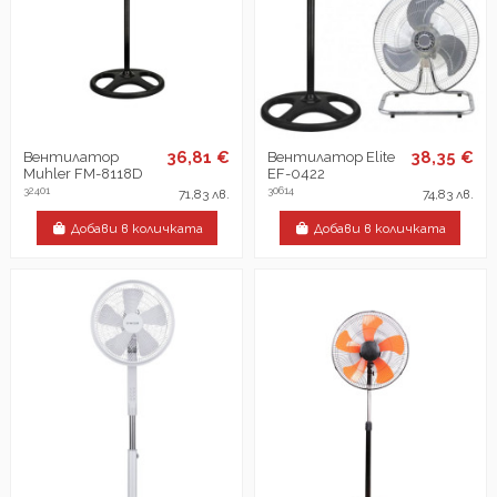
36,81 €
38,35 €
Вентилатор
Вентилатор Elite
Muhler FM-8118D
EF-0422
32401
30614
71,83 лв.
74,83 лв.
Добави в количката
Добави в количката