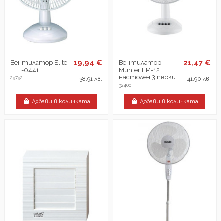
19,94 €
21,47 €
Вентилатор Elite
Вентилатор
EFT-0441
Muhler FM-12
настолен 3 перки
29792
38,91 лв.
41,90 лв.
32400
Добави в количката
Добави в количката