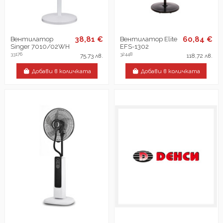
38,81 €
60,84 €
Вентилатор
Вентилатор Elite
Singer 7010/02WH
EFS-1302
33176
32448
75,73 лв.
118,72 лв.
Добави в количката
Добави в количката