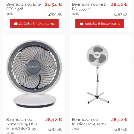
24,54 €
28,12 €
Вентилатор Elite
Вентилатор First
EFS-1328
FA-5553-1
31587
32387
47,89 лв.
54,87 лв.
Добави в количката
Добави в количката
28,12 €
28,12 €
Вентилатор
Вентилатор
Singer DF15 USB
Muhler FM-4040S
Mini White/Gray
25581
54,87 лв.
54,87 лв.
32426