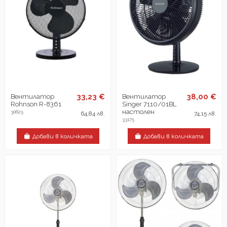
33,23 €
38,00 €
Вентилатор
Вентилатор
Rohnson R-8361
Singer 7110/01BL
настолен
30625
64,84 лв.
74,15 лв.
33175
Добави в количката
Добави в количката