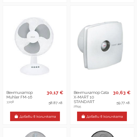
30,17 €
30,63 €
Вентилатор
Вентилатор Cata
Muhler FM-16
X-MART 10
STANDART
33158
58,87 лв.
59,77 лв.
28195
Добави в количката
Добави в количката