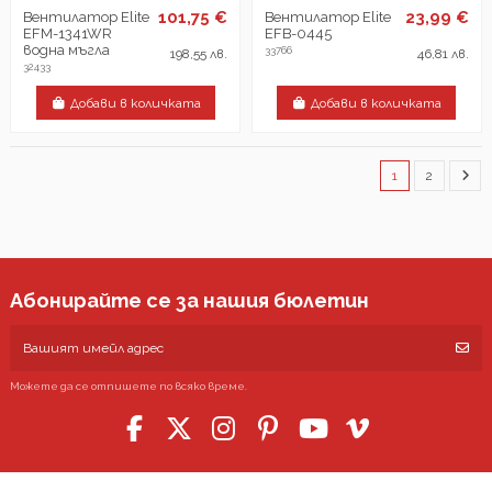
101,75 €
23,99 €
Вентилатор Elite
Вентилатор Elite
EFM-1341WR
EFB-0445
водна мъгла
33766
198,55 лв.
46,81 лв.
32433
Добави в количката
Добави в количката
1
2
Абонирайте се за нашия бюлетин
Можете да се отпишете по всяко време.