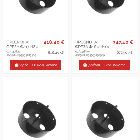
418,40 €
347,40 €
ПРОБИВНА
ПРОБИВНА
ФРЕЗА Ф217 H80
ФРЕЗА Ф160 H100
07/141899-
07/141870-
816,45 лв.
677,90 лв.
4665782093593189365
4665782093593190509
Добави в количката
Добави в количката