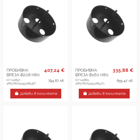
407,24 €
335,88 €
ПРОБИВНА
ПРОБИВНА
ФРЕЗА Ф208 H80
ФРЕЗА Ф160 H80
07/141897-
07/141865-
794,67 лв.
655,42 лв.
4665782093593189367
4665782093593189371
Добави в количката
Добави в количката