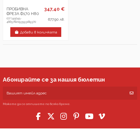
347,40 €
ПРОБИВНА
ФРЕЗА Ф170 H80
07/145045-
677,90 лв.
4665782093593189370
Добави в количката
Абонирайте се за нашия бюлетин
Можете да се отпишете по всяко време.