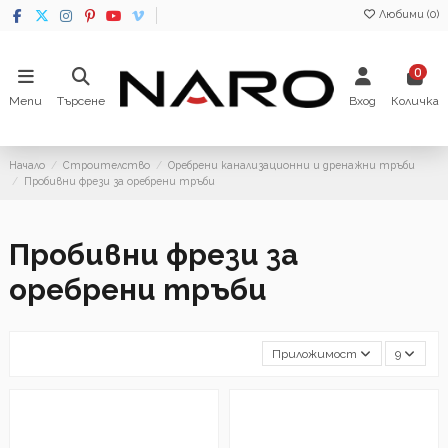
Любими (
0
)
0
Menu
Търсене
Вход
Количка
Начало
Строителство
Оребрени канализационни и дренажни тръби
Пробивни фрези за оребрени тръби
Пробивни фрези за
оребрени тръби
Приложимост
9