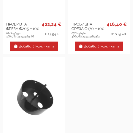
422,24 €
418,40 €
ПРОБИВНА
ПРОБИВНА
ФРЕЗА Ф205 H100
ФРЕЗА Ф170 H100
07/145055-
07/145050-
823,94 лв.
816,45 лв.
4665782093593189368
4665782093593189369
Добави в количката
Добави в количката