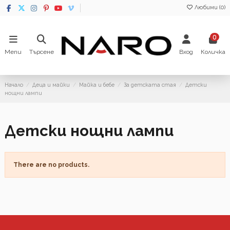
Любими (
0
)
0
Menu
Търсене
Вход
Количка
Начало
Деца и майки
Майка и бебе
За детската стая
Детски
нощни лампи
Детски нощни лампи
There are no products.