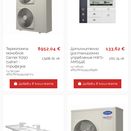
8952,04 €
133,62 €
Термопомпа
Допълнително
моноблок
дистанционно
Carrier R290
управление HWS-
17468,61 лв.
260,74 лв.
(14kw) -
AMS54E
трифазна
13/116240-
4665782093593189962
13/903340-
4665782093593192124
Добави в количката
Добави в количката