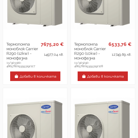
7675,20 €
6533,76 €
Термопомпа
Термопомпа
моноблок Carrier
моноблок Carrier
R290 (12kw) -
R290 (10kw) -
14977,04 лв.
12749,69 лв.
монофазна
монофазна
13/903300-
13/903290-
4665782093593192127
4665782093593192128
Добави в количката
Добави в количката