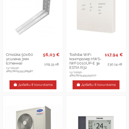
56,03 €
117,94 €
Стойка 50х60
Toshiba WiFi
усилена 3мм
контролер HWS-
(стенна)
IWF0010UP-E за
109,33 лв.
230,14 лв.
ESTIA R32
13/110430-
4665782093593189967
13/111050-
4665782093593191220
Добави в количката
Добави в количката