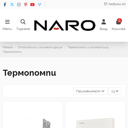
Любими (
0
)
0
Menu
Търсене
Вход
Количка
Начало
Отопление и климатизация
Термопомпи и климатици
Термопомпи
Термопомпи
Приложимост
13