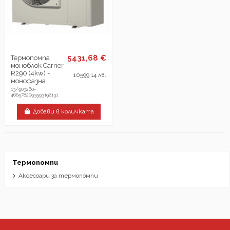
5431,68 €
Термопомпа
моноблок Carrier
R290 (4kw) -
10599,14 лв.
монофазна
13/903260-
4665782093593192131
Добави в количката
Термопомпи
Аксесоари за термопомпи