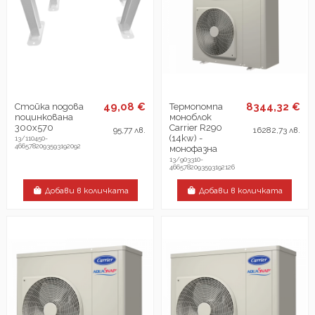
49,08 €
8344,32 €
Стойка подова
Термопомпа
поцинкована
моноблок
300х570
Carrier R290
95,77 лв.
16282,73 лв.
(14kw) -
13/110450-
4665782093593192092
монофазна
13/903310-
4665782093593192126
Добави в количката
Добави в количката