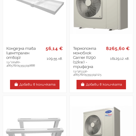
56,14 €
8265,60 €
Кондезна тава
Термопомпа
(централен
моноблок
отвор)
Carrier R290
109,55 лв.
16129,12 лв.
(12kw) -
13/110460-
4665782093593190888
трифазна
13/903330-
4665782093593192125
Добави в количката
Добави в количката