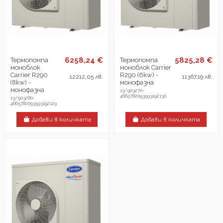
6258,24 €
5825,28 €
Термопомпа
Термопомпа
моноблок
моноблок Carrier
Carrier R290
R290 (6kw) -
12212,05 лв.
11367,19 лв.
(8kw) -
монофазна
монофазна
13/903270-
4665782093593192130
13/903280-
4665782093593192129
Добави в количката
Добави в количката