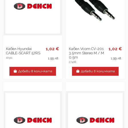
1,02 €
1,02 €
Кабел Hyundai
Кабел Vcom CV-201
CABLE-SCART 57RS
3.5mm Stereo M / M
0.5m
10311
1,99 лв.
1,99 лв.
27408
Добави в количката
Добави в количката