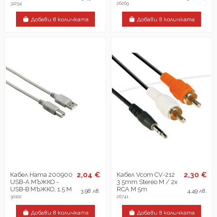
31254
26269
Добави в количката
Добави в количката
2,04 €
2,30 €
Кабел Hama 200900
Кабел Vcom CV-212
USB-A МЪЖКО -
3.5mm Stereo M / 2x
USB-B МЪЖКО, 1.5 М
RCA M 5m
3,98 лв.
4,49 лв.
30102
26741
Добави в количката
Добави в количката