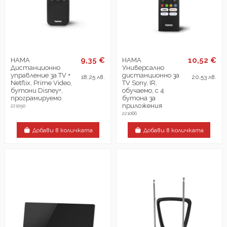
9,35 €
10,52 €
HAMA
HAMA
Дистанционно
Универсално
управление за TV +
дистанционно за
18,25 лв.
20,53 лв.
Netflix, Prime Video,
TV Sony, IR,
бутони Disney+,
обучаемо, с 4
програмируемо
бутона за
приложения
221050
221066
Добави в количката
Добави в количката