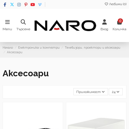
Любими (
0
)
0
Menu
Търсене
Вход
Количка
Начало
Електроника и компютри
Телевизори, проектори и аксесоари
Аксесоари
Аксесоари
Приложимост
24