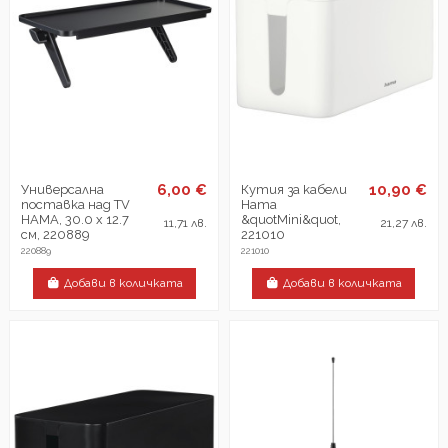
6,00 €
10,90 €
Универсална
Кутия за кабели
поставка над TV
Hama
HAMA, 30.0 x 12.7
&quotMini&quot,
11,71 лв.
21,27 лв.
см, 220889
221010
220889
221010
Добави в количката
Добави в количката