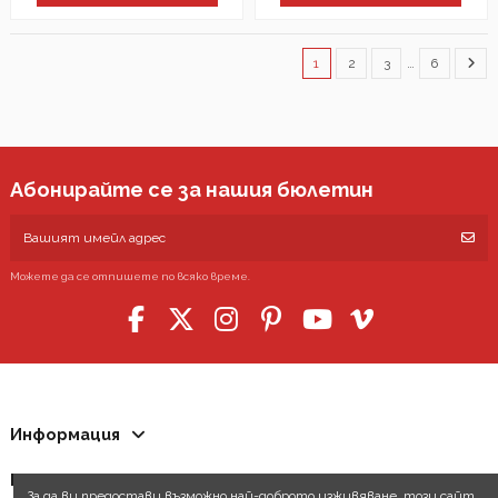
1
2
3
…
6
Абонирайте се за нашия бюлетин
Можете да се отпишете по всяко време.
Информация
Контакти
За да ви предостави възможно най-доброто изживяване, този сайт