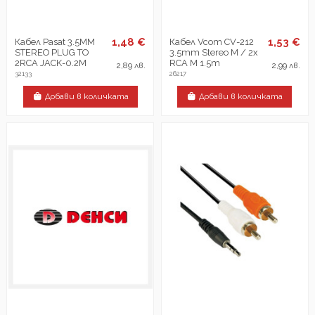
1,48 €
1,53 €
Кабел Pasat 3.5MM
Кабел Vcom CV-212
STEREO PLUG TO
3.5mm Stereo M / 2x
2RCA JACK-0.2М
RCA M 1.5m
2,89 лв.
2,99 лв.
32133
26217
Добави в количката
Добави в количката