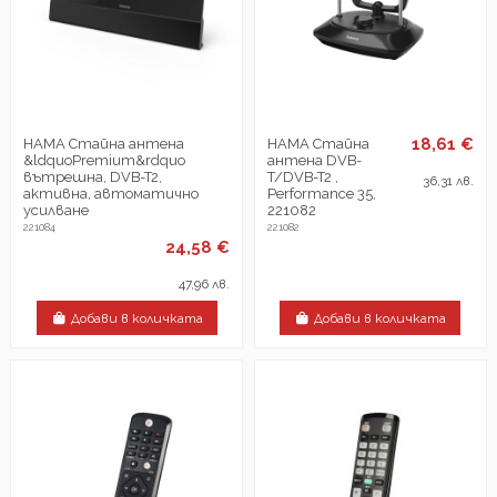
18,61 €
HAMA Стайна антена
HAMA Стайна
&ldquoPremium&rdquo
антена DVB-
вътрешна, DVB-T2,
T/DVB-T2 ,
36,31 лв.
активна, автоматично
Performance 35,
усилване
221082
221084
221082
24,58 €
47,96 лв.
Добави в количката
Добави в количката