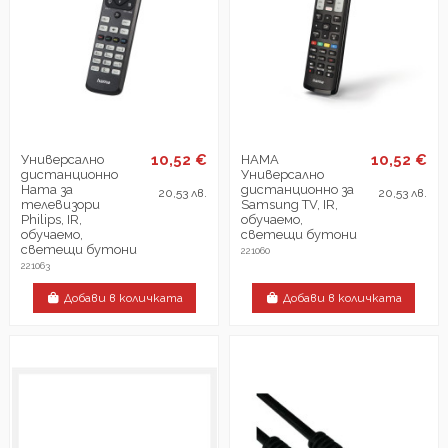
10,52 €
10,52 €
Универсално
HAMA
дистанционно
Универсално
Hama за
дистанционно за
20,53 лв.
20,53 лв.
телевизори
Samsung TV, IR,
Philips, IR,
обучаемо,
обучаемо,
светещи бутони
светещи бутони
221060
221063
Добави в количката
Добави в количката