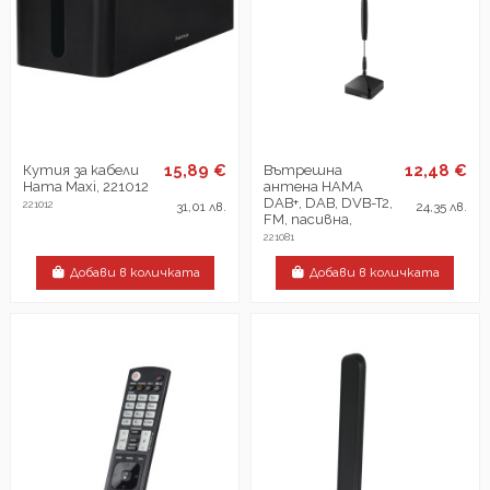
15,89 €
12,48 €
Кутия за кабели
Вътрешна
Hama Maxi, 221012
антена HAMA
DAB+, DAB, DVB-T2,
221012
31,01 лв.
24,35 лв.
FM, пасивна,
221081
Добави в количката
Добави в количката