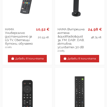
10,52 €
24,98 €
HAMA
HAMA Вътрешна
Универсално
антена
дистанционно за
&quotRadio&quot
20,53 лв.
48,74 лв.
LG TV, Светещи
за, FM, DAB+, DAB,
бутони, обучаемо
активна,
усилвател 30 dB
221061
221085
Добави в количката
Добави в количката