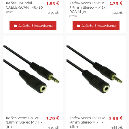
1,53 €
1,79 €
Кабел Hyundai
Кабел Vcom CV-212
CABLE-SCART 48/10
3.5mm Stereo M / 2x
RCA M 3m
10305
2,99 лв.
3,49 лв.
26740
Добави в количката
Добави в количката
1,79 €
1,99 €
Кабел Vcom CV-202
Кабел Vcom CV-202
3.5mm Stereo M / F-
.5mm Stereo M / F-
3m
1.8m
3,49 лв.
3,88 лв.