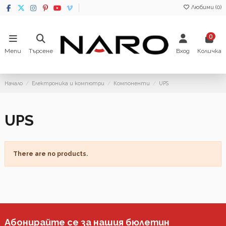
Любими (
0
)
0
Menu
Търсене
Вход
Количка
Начало
Електроника и компютри
Компоненти
UPS
UPS
There are no products.
Абонирайте се за нашия бюлетин