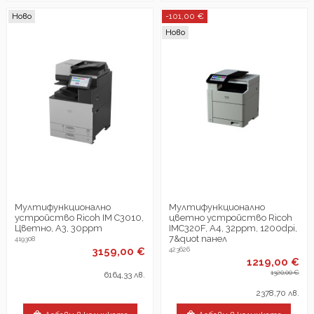
Ново
-101,00 €
Ново
Мултифункционално
Мултифункционалнo
устройство Ricoh IM C3010,
цветно устройствo Ricoh
Цветно, A3, 30ppm
IMC320F, A4, 32ppm, 1200dpi,
7&quot панел
419308
3159,00 €
423626
1219,00 €
1320,00 €
6164,33 лв.
2378,70 лв.