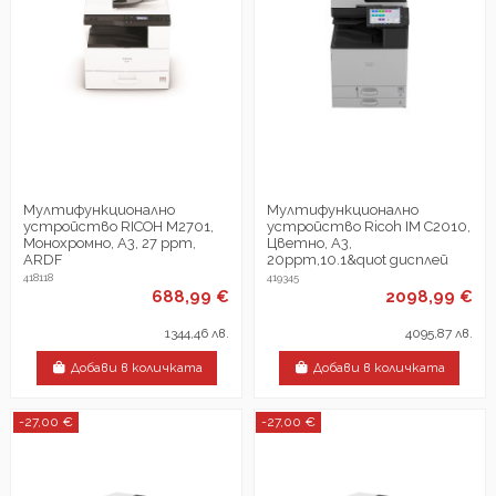
Мултифункционално
Мултифункционално
устройство RICOH M2701,
устройство Ricoh IM C2010,
Монохромно, A3, 27 ppm,
Цветно, A3,
ARDF
20ppm,10.1&quot дисплей
418118
419345
688,99 €
2098,99 €
1344,46 лв.
4095,87 лв.
Добави в количката
Добави в количката
-27,00 €
-27,00 €