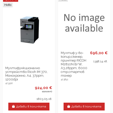
Ново
696,00 €
Мултиф.у-во-
копир,скенер,
принтер RICOH
1358,14 лв.
M2810N B/W,
Мултифункционалнo
A3,28ppm, 6000
устройствo Ricoh IM 370,
стр,стартов
Монохромно, A4, 37ppm,
тонер
1200dpi
423851
423502
924,00 €
1020,00 €
1803,05 лв.
Добави в количката
Добави в количката