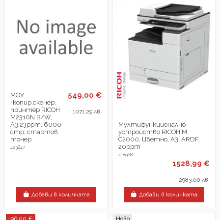
549,00 €
МФУ
-копир,скенер,
принтер RICOH
1071,29 лв.
M2310N B/W,
Мултифункционално
A3,23ppm, 6000
устройство RICOH M
стр, стартов
C2000, Цветно, A3, ARDF,
тонер
20ppm
423847
418968
1528,99 €
2983,60 лв.
Добави в количката
Добави в количката
-96,00 €
Ново