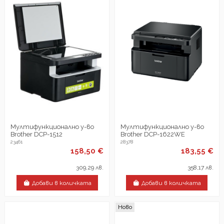
Мултифункционално у-во
Мултифункционално у-во
Brother DCP-1512
Brother DCP-1622WE
23461
28378
158,50 €
183,55 €
309,29 лв.
358,17 лв.
Добави в количката
Добави в количката
Ново