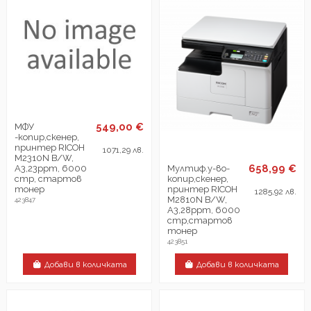
549,00 €
МФУ
-копир,скенер,
принтер RICOH
1071,29 лв.
M2310N B/W,
658,99 €
Мултиф.у-во-
A3,23ppm, 6000
копир,скенер,
стр, стартов
принтер RICOH
тонер
1285,92 лв.
M2810N B/W,
423847
A3,28ppm, 6000
стр,стартов
тонер
423851
Добави в количката
Добави в количката