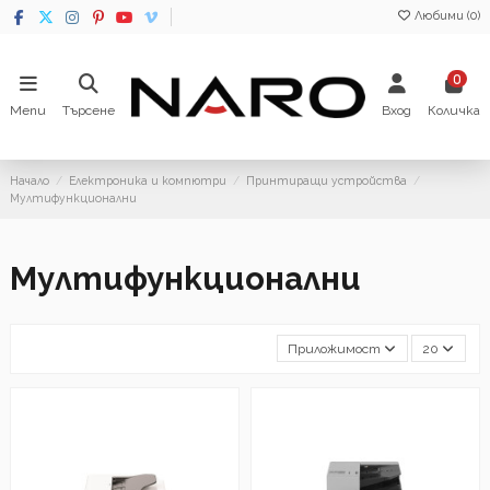
Любими (
0
)
0
Menu
Търсене
Вход
Количка
Начало
Електроника и компютри
Принтиращи устройства
Мултифункционални
Мултифункционални
Приложимост
20