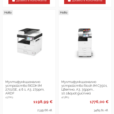
Добави в количката
Добави в количката
Ново
Ново
Мултифункционалнo
Мултифункционално
устройствo RICOH IM
устройство Ricoh IM C3501,
2702SE, 4 в 1, A3, 27ppm,
Цветно, A3, 35ppm.,
ARDF
10.1&quot дисплей
437003
423803
1198,99 €
1776,00 €
2339,66 лв.
3465,61 лв.