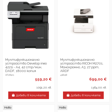
Мултифункционалнo
Мултифункционално
устройствo Develop ineo
устройство RICOH M2701,
4221i - А4, 42 стр/мин,
Монохромно, A3, 27 ppm,
DADF, 18000 копия
ARDF
AF28121
418118
559,20 €
699,00 €
1091,20 лв.
1364,00 лв.
Добави в количката
Добави в количката
Ново
Ново