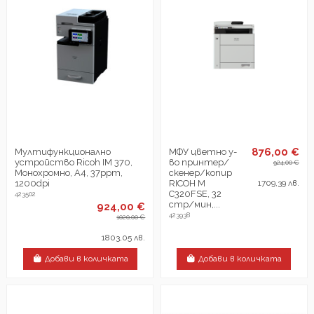
876,00 €
Мултифункционалнo
МФУ цветно у-
устройствo Ricoh IM 370,
во принтер/
924,00 €
Монохромно, A4, 37ppm,
скенер/копир
1200dpi
RICOH M
1709,39 лв.
C320FSE, 32
423502
стр/мин,...
924,00 €
423938
1020,00 €
1803,05 лв.
Добави в количката
Добави в количката