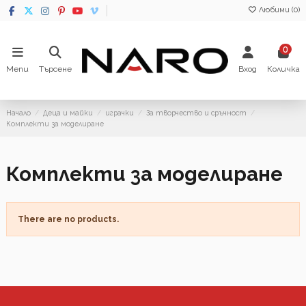
Любими (
0
)
0
Menu
Търсене
Вход
Количка
Начало
Деца и майки
играчки
За творчество и сръчност
Комплекти за моделиране
Комплекти за моделиране
There are no products.