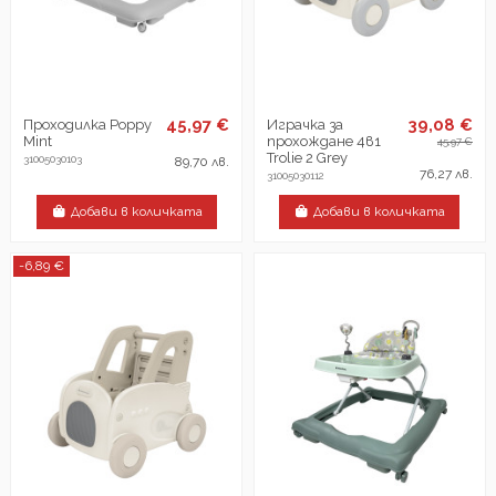
45,97 €
39,08 €
Проходилка Poppy
Играчка за
Mint
прохождане 4в1
45,97 €
Trolie 2 Grey
31005030103
89,70 лв.
76,27 лв.
31005030112
Добави в количката
Добави в количката
-6,89 €