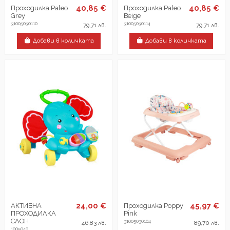
40,85 €
40,85 €
Проходилка Paleo
Проходилка Paleo
Grey
Beige
31005030110
31005030114
79,71 лв.
79,71 лв.
Добави в количката
Добави в количката
24,00 €
45,97 €
АКТИВНА
Проходилка Poppy
ПРОХОДИЛКА
Pink
СЛОН
31005030104
46,83 лв.
89,70 лв.
1005040