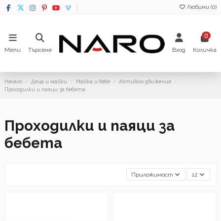
Любими (
0
)
0
Menu
Търсене
Вход
Количка
Начало
Деца и майки
Майка и бебе
Активно движение
Проходилки и паяци за бебета
Проходилки и паяци за
бебета
Приложимост
12