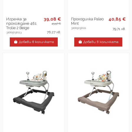
39,08 €
40,85 €
Играчка за
Проходилка Paleo
прохождане 4в1
Mint
45,97 €
Trolie 2 Beige
31005030111
79,71 лв.
76,27 лв.
31005030113
Добави в количката
Добави в количката