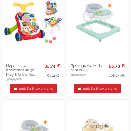
35,74 €
55,73 €
Играчка за
Проходилка Misty
прохождане 3в1
Mint 2023
Play & Grow Red
31005030095
69,74 лв.
108,75 лв.
31005030076
Добави в количката
Добави в количката