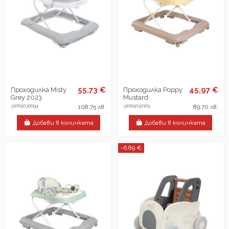
55,73 €
45,97 €
Проходилка Misty
Проходилка Poppy
Grey 2023
Mustard
31005030094
31005030105
108,75 лв.
89,70 лв.
Добави в количката
Добави в количката
-6,89 €