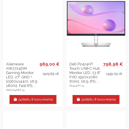
989,00 €
798,98 €
Alienware
Dell P2424HT
AW2724DM
Touch USB-C Hub
Gaming Monitor
Monitor LED, 23.8",
1929,89 лв.
1559,09 лв.
LED, 27", QHD +
FHD 1920x1080
(2560x1440), 16:9
60Hz, 16:9, IPS,...
180Hz, Fast IPS,...
P2424HT-14
AW2724DM-14
Добави в количката
Добави в количката