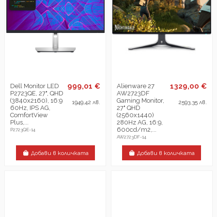
999,01 €
1329,00 €
Dell Monitor LED
Alienware 27
P2723QE, 27", QHD
AW2723DF
(3840x2160), 16:9
Gaming Monitor,
1949,42 лв.
2593,35 лв.
60Hz, IPS AG,
27" QHD
ComfortView
(2560x1440)
Plus,...
280Hz AG, 16:9,
600cd/m2,...
P2723QE-14
AW2723DF-14
Добави в количката
Добави в количката