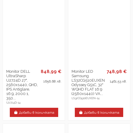
848,99 €
748,98 €
Monitor DELL
Monitor LED
UltraSharp
Samsung
U2724D 27",
LS32CG510EUXEN
1656,68 лв.
1461,53 лв.
2560x1440, QHD,
Odyssey G51C, 32"
IPS Antiglare,
WQHD FLAT 16:9
16:9, 2000:1,
(2560x1440) VA...
350...
LS32CG510EUXEN-14
U2724D-14
Добави в количката
Добави в количката