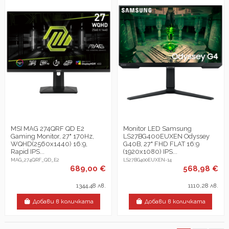
MSI MAG 274QRF QD E2
Monitor LED Samsung
Gaming Monitor, 27" 170Hz,
LS27BG400EUXEN Odyssey
WQHD(2560x1440) 16:9,
G40B, 27" FHD FLAT 16:9
Rapid IPS...
(1920x1080) IPS...
MAG_274QRF_QD_E2
LS27BG400EUXEN-14
689,00 €
568,98 €
1344,48 лв.
1110,28 лв.
Добави в количката
Добави в количката