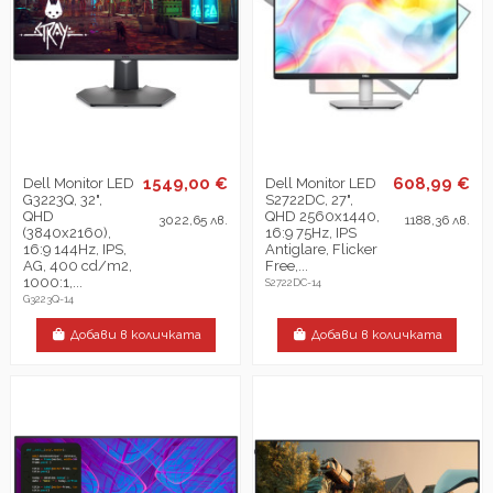
1549,00 €
608,99 €
Dell Monitor LED
Dell Monitor LED
G3223Q, 32",
S2722DC, 27",
QHD
QHD 2560x1440,
3022,65 лв.
1188,36 лв.
(3840x2160),
16:9 75Hz, IPS
16:9 144Hz, IPS,
Antiglare, Flicker
AG, 400 cd/m2,
Free,...
1000:1,...
S2722DC-14
G3223Q-14
Добави в количката
Добави в количката