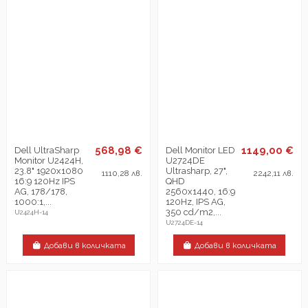
568,98 €
1149,00 €
Dell UltraSharp
Dell Monitor LED
Monitor U2424H,
U2724DE
23.8" 1920x1080
Ultrasharp, 27",
1110,28 лв.
2242,11 лв.
16:9 120Hz IPS
QHD
AG, 178/178,
2560x1440, 16:9
1000:1,...
120Hz, IPS AG,
350 cd/m2,...
U2424H-14
U2724DE-14
Добави в количката
Добави в количката