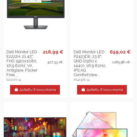
218,99 €
659,02 €
Dell Monitor LED
Dell Monitor LED
E2222H, 21.45",
P2423DE, 23.8",
FHD 1920x1080,
QHD (2560 x
427,33 лв.
1285,98 лв.
16:9 60Hz, VA
1440), 16:9 60Hz,
Antiglare, Flicker
IPS AG,
Free,...
ComfortView...
E2222H-14
P2423DE-14
Добави в количката
Добави в количката