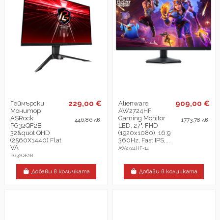
229,00 €
909,00 €
Геймърски
Alienware
Монитор
AW2724HF
ASRock
Gaming Monitor
446,86 лв.
1773,78 лв.
PG32QF2B
LED, 27", FHD
32&quot QHD
(1920x1080), 16:9
(2560X1440) Flat
360Hz, Fast IPS,...
VA
AW2724HF-14
PG32QF2B
Добави в количката
Добави в количката