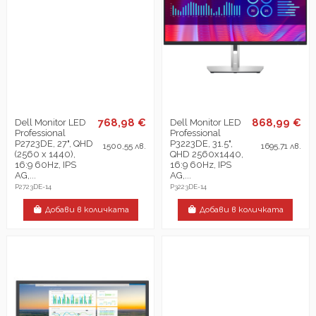
768,98 €
868,99 €
Dell Monitor LED
Dell Monitor LED
Professional
Professional
P2723DE, 27", QHD
P3223DE, 31.5",
1500,55 лв.
1695,71 лв.
(2560 x 1440),
QHD 2560x1440,
16:9 60Hz, IPS
16:9 60Hz, IPS
AG,...
AG,...
P2723DE-14
P3223DE-14
Добави в количката
Добави в количката