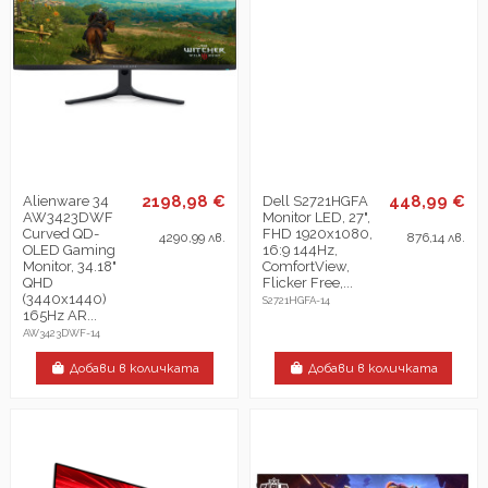
2198,98 €
448,99 €
Alienware 34
Dell S2721HGFA
AW3423DWF
Monitor LED, 27",
Curved QD-
FHD 1920x1080,
4290,99 лв.
876,14 лв.
OLED Gaming
16:9 144Hz,
Monitor, 34.18"
ComfortView,
QHD
Flicker Free,...
(3440x1440)
S2721HGFA-14
165Hz AR...
AW3423DWF-14
Добави в количката
Добави в количката