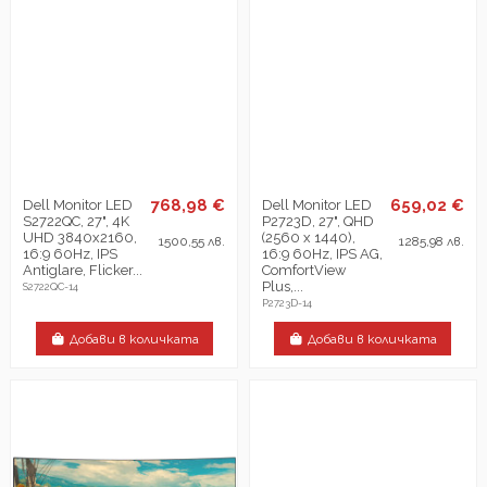
768,98 €
659,02 €
Dell Monitor LED
Dell Monitor LED
S2722QC, 27", 4K
P2723D, 27", QHD
UHD 3840x2160,
(2560 x 1440),
1500,55 лв.
1285,98 лв.
16:9 60Hz, IPS
16:9 60Hz, IPS AG,
Antiglare, Flicker...
ComfortView
Plus,...
S2722QC-14
P2723D-14
Добави в количката
Добави в количката