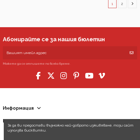
1
2
Абонирайте се за нашия бюлетин
Можете да се отпишете по всяко време.
Информация
Контакти
За да ви предостави възможно най-доброто изживяване, този сайт
използва бисквитки.
Научете повече за нашата политика за бисквитките, които