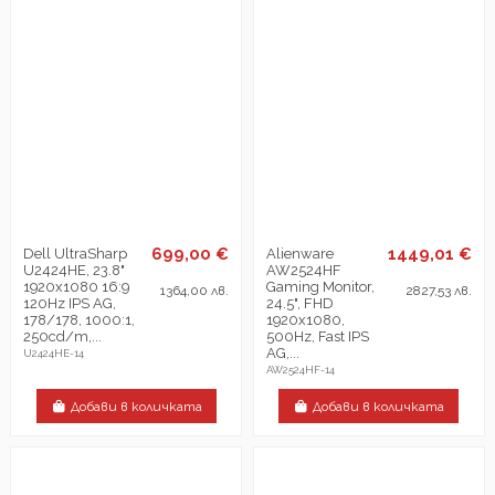
699,00 €
1449,01 €
Dell UltraSharp
Alienware
U2424HE, 23.8"
AW2524HF
1920x1080 16:9
Gaming Monitor,
1364,00 лв.
2827,53 лв.
120Hz IPS AG,
24.5", FHD
178/178, 1000:1,
1920x1080,
250cd/m,...
500Hz, Fast IPS
AG,...
U2424HE-14
AW2524HF-14
Добави в количката
Добави в количката