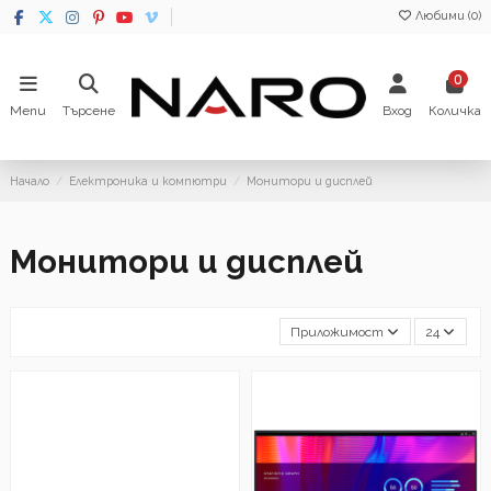
Любими (
0
)
0
Menu
Търсене
Вход
Количка
Начало
Електроника и компютри
Монитори и дисплей
Монитори и дисплей
Приложимост
24