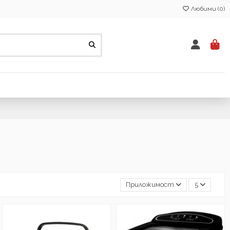
Любими (
0
)
Приложимост
5