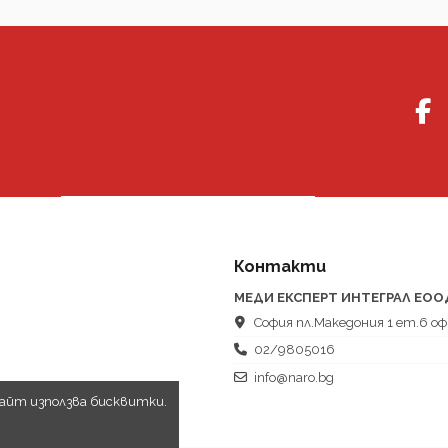
Контакти
МЕДИ ЕКСПЕРТ ИНТЕГРАЛ ЕОО
София пл.Македония 1 ет.6 оф
02/9805016
info@naro.bg
сайт използва бисквитки.
ползваме.