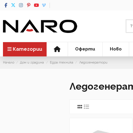
Категории
Оферти
Ново
Начало
Дом и градина
Едра техника
Ледогенератори
Ледогенера