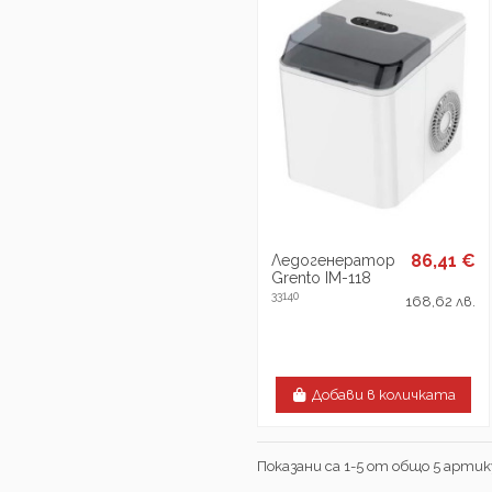
86,41 €
Ледогенератор
Grento IM-118
33140
168,62 лв.
Добави в количката
Показани са 1-5 от общо 5 артик