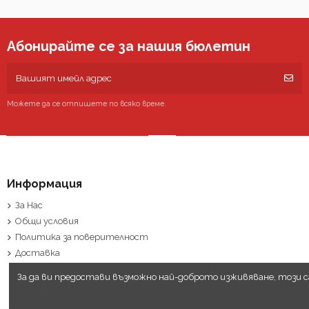
Абонирайте се за нашия бюлетин
Можете да се отпишете по всяко време.
Информация
За Нас
Общи условия
Политика за поверителност
Доставка
За да ви предостави възможно най-доброто изживяване, този 
Научете повече за нашата политика за бисквитките, които из