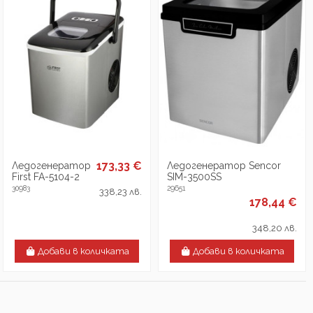
173,33 €
Ледогенератор
Ледогенератор Sencor
First FA-5104-2
SIM-3500SS
30983
29651
338,23 лв.
178,44 €
348,20 лв.
Добави в количката
Добави в количката