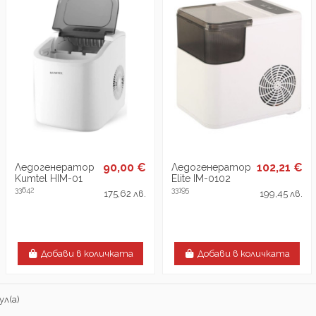
90,00 €
102,21 €
Ледогенератор
Ледогенератор
Kumtel HIM-01
Elite IM-0102
33642
33195
175,62 лв.
199,45 лв.
Добави в количката
Добави в количката
ул(а)