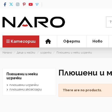
Категории
Оферти
Ново
Начало
Деца и майки
играчки
Плюшени и меки играчки
Плюшени и м
Плюшени и меки
играчки
плюшени играчки
плюшени аксесоари
There are no products.