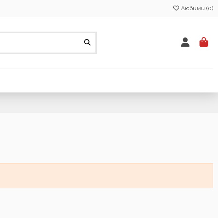
Любими (
0
)