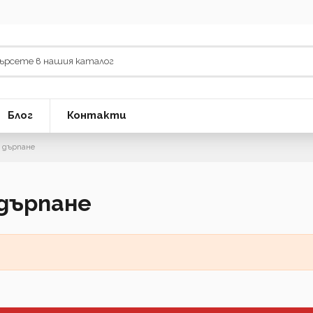
Блог
Контакти
и дърпане
 дърпане