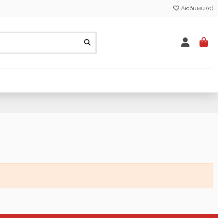
Любими (
0
)