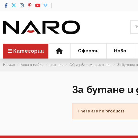
Категории
Оферти
Ново
Начало
Деца и майки
играчки
Образователни играчки
За бутане 
За бутане и
There are no products.