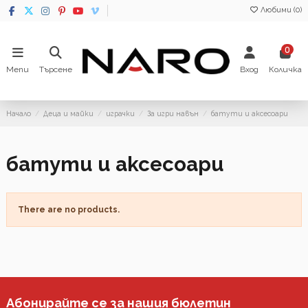
Любими (
0
)
0
Menu
Търсене
Вход
Количка
Начало
Деца и майки
играчки
За игри навън
батути и аксесоари
батути и аксесоари
There are no products.
Абонирайте се за нашия бюлетин