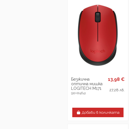
13,98 €
Безжична
оптична мишка
LOGITECH M171
27,28 лв.
910-004641
Добави в количката