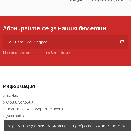
Абонирайте се за нашия бюлетин
Можете да се отпишете по всяко време.
Информация
За Нас
Общи условия
Политика за поверителност
Доставка
За да ви предостави възможно най-доброто изживяване, този 