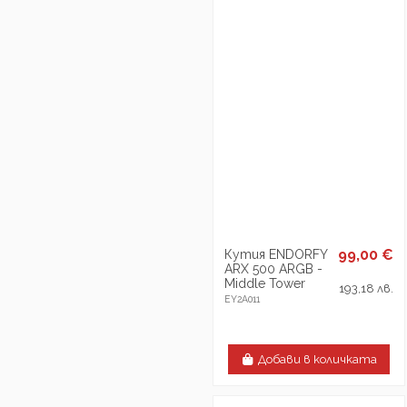
99,00 €
Кутия ENDORFY
ARX 500 ARGB -
Middle Tower
193,18 лв.
EY2A011
Добави в количката