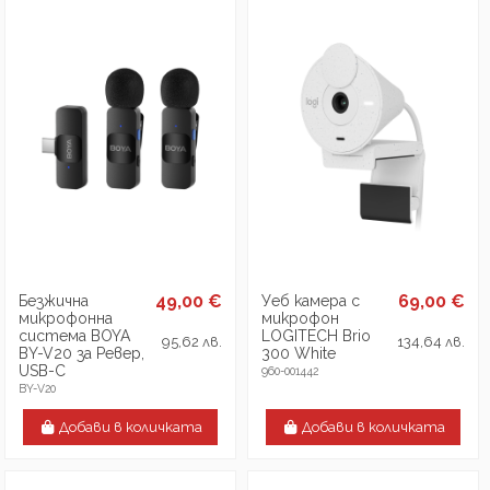
49,00 €
69,00 €
Безжична
Уеб камера с
микрофонна
микрофон
система BOYA
LOGITECH Brio
95,62 лв.
134,64 лв.
BY-V20 за Ревер,
300 White
USB-C
960-001442
BY-V20
Добави в количката
Добави в количката