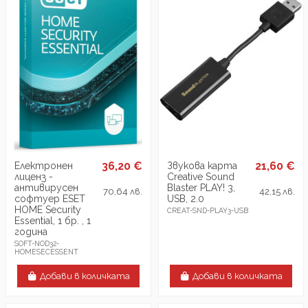
36,20 €
21,60 €
Електронен
Звукова карта
лиценз -
Creative Sound
антивирусен
Blaster PLAY! 3,
70,64 лв.
42,15 лв.
софтуер ESET
USB, 2.0
HOME Security
CREAT-SND-PLAY3-USB
Essential, 1 бр. , 1
година
SOFT-NOD32-
HOMESECESSENT
Добави в количката
Добави в количката