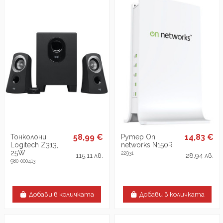
58,99 €
14,83 €
Тонколони
Рутер On
Logitech Z313,
networks N150R
25W
22931
115,11 лв.
28,94 лв.
980-000413
Добави в количката
Добави в количката