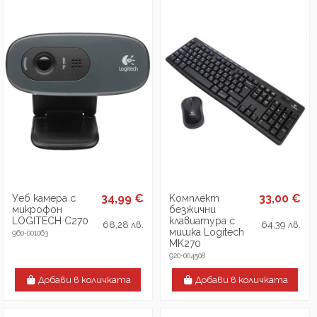
34,99 €
33,00 €
Уеб камера с
Kомплект
микрофон
безжични
LOGITECH C270
клавиатура с
68,28 лв.
64,39 лв.
мишка Logitech
960-001063
MK270
920-004508
Добави в количката
Добави в количката