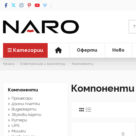
Категории
Оферти
Ново
Начало
Електроника и компютри
Компоненти
Компоненти
Компоненти
Процесори
Дънни платки
Видеокарти
Звукови карти
Рутери
UPS
Мишки