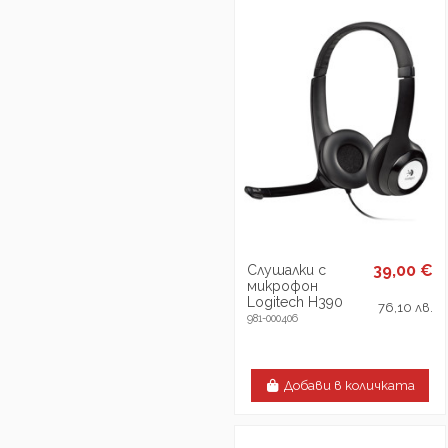
39,00 €
Слушалки с
микрофон
Logitech H390
76,10 лв.
981-000406
Добави в количката