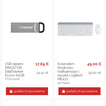
17,69 €
49,00 €
USB памет
Kомплект
KINGSTON
безжични
DataTraveler
клавиатура с
34,52 лв.
95,62 лв.
Kyson 64GB
мишка Logitech
MK470
DTKN/64GB
920-009205
Добави в количката
Добави в количката