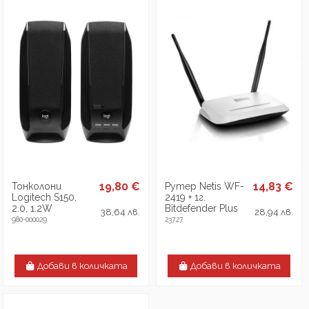
19,80 €
14,83 €
Тонколони
Рутер Netis WF-
Logitech S150,
2419 + 1г.
2.0, 1.2W
Bitdefender Plus
38,64 лв.
28,94 лв.
980-000029
23727
Добави в количката
Добави в количката