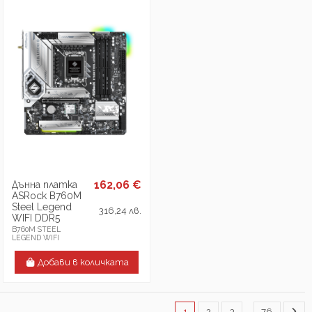
162,06 €
Дънна платка
ASRock B760M
Steel Legend
316,24 лв.
WIFI DDR5
B760M STEEL
LEGEND WIFI
Добави в количката
1
2
3
…
76