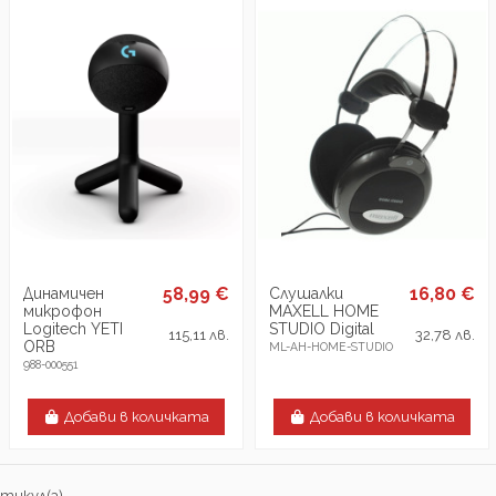
58,99 €
16,80 €
Динамичен
Слушалки
микрофон
MAXELL HOME
Logitech YETI
STUDIO Digital
115,11 лв.
32,78 лв.
ORB
ML-AH-HOME-STUDIO
988-000551
Добави в количката
Добави в количката
ртикул(а)