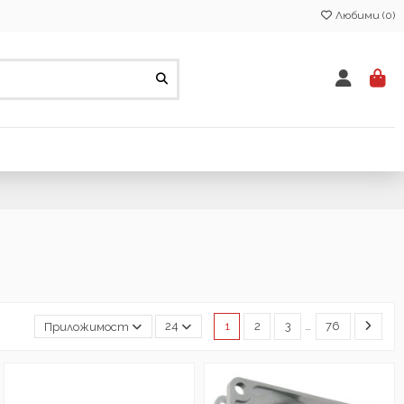
Любими (
0
)
1
2
3
…
76
Приложимост
24