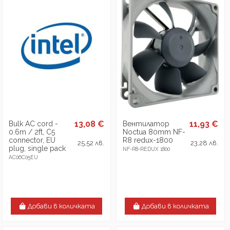
13,08 €
11,93 €
Bulk AC cord -
Вентилатор
0.6m / 2ft, C5
Noctua 80mm NF-
connector, EU
R8 redux-1800
25,52 лв.
23,28 лв.
plug, single pack
NF-R8-REDUX 1800
AC06C05EU
Добави в количката
Добави в количката