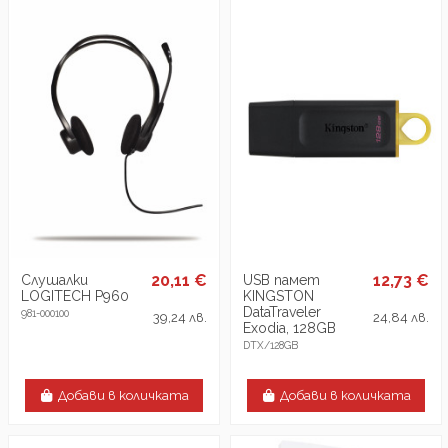
20,11 €
12,73 €
Слушалки
USB памет
LOGITECH P960
KINGSTON
DataTraveler
981-000100
39,24 лв.
24,84 лв.
Exodia, 128GB
DTX/128GB
Добави в количката
Добави в количката