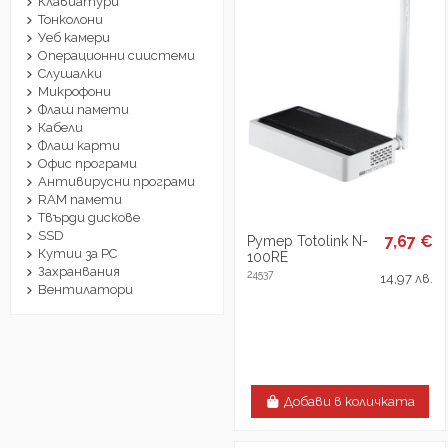
Клавиатури
Тонколони
Уеб камери
Операционни сиистеми
Слушалки
Микрофони
Флаш памети
Кабели
Флаш карти
Офис програми
Антивирусни програми
RAM памети
Твърди дискове
SSD
7,67 €
Рутер Totolink N-
Кутии за РС
100RE
Захранвания
24537
14,97 лв.
Вентилатори
Добави в количката