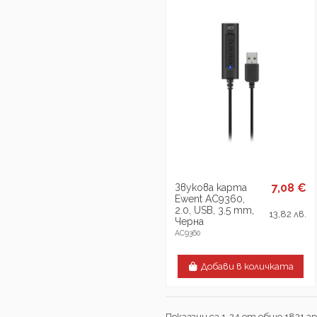
7,08 €
Звукова карта
Ewent AC9360,
2.0, USB, 3.5 mm,
13,82 лв.
Черна
AC9360
Добави в количката
Показани са 1-24 от общо 1821 а