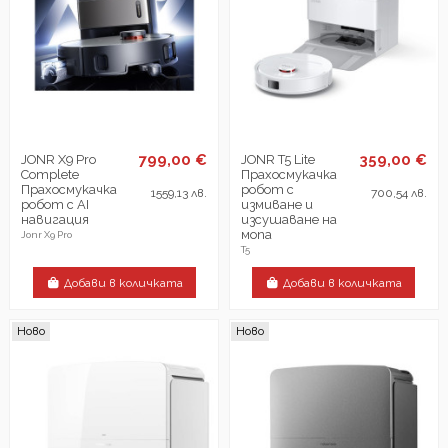
799,00 €
359,00 €
JONR X9 Pro
JONR T5 Lite
Complete
Прахосмукачка
Прахосмукачка
робот с
1559,13 лв.
700,54 лв.
робот с AI
измиване и
навигация
изсушаване на
мопа
Jonr X9 Pro
T5
Добави в количката
Добави в количката
Ново
Ново