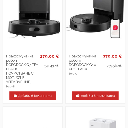
279,00 €
379,00 €
Прахосмукачка
Прахосмукачка
робот
робот
ROBOROCK Q7 TF+
ROBOROCK Q10
544,43 лв.
739,56 лв.
BLACK
PF+ BLACK
ПОЧИСТВАНЕ С
803777
МОП, WI-FI
УПРАВЛЕНИЕ,...
803778
Добави в количката
Добави в количката