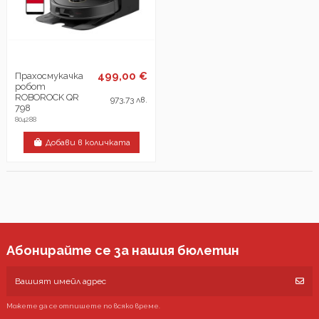
499,00 €
Прахосмукачка
робот
ROBOROCK QR
973,73 лв.
798
804288
Добави в количката
Абонирайте се за нашия бюлетин
Можете да се отпишете по всяко време.