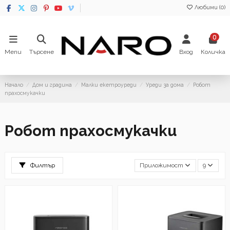
Любими (
0
)
0
Menu
Търсене
Вход
Количка
Начало
Дом и градина
Малки екетроуреди
Уреди за дома
Робот
прахосмукачки
Робот прахосмукачки
Филтър
Приложимост
9