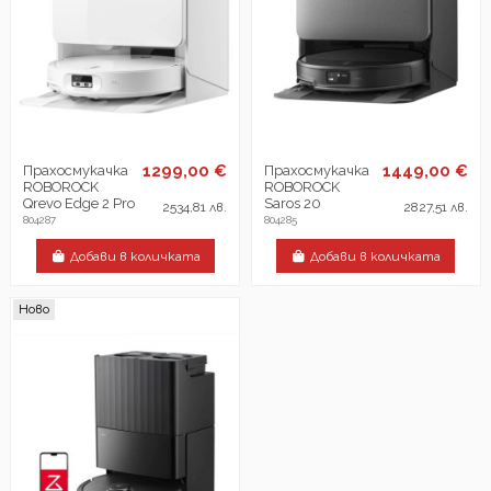
1299,00 €
1449,00 €
Прахосмукачка
Прахосмукачка
ROBOROCK
ROBOROCK
Qrevo Edge 2 Pro
Saros 20
2534,81 лв.
2827,51 лв.
804287
804285
Добави в количката
Добави в количката
Ново