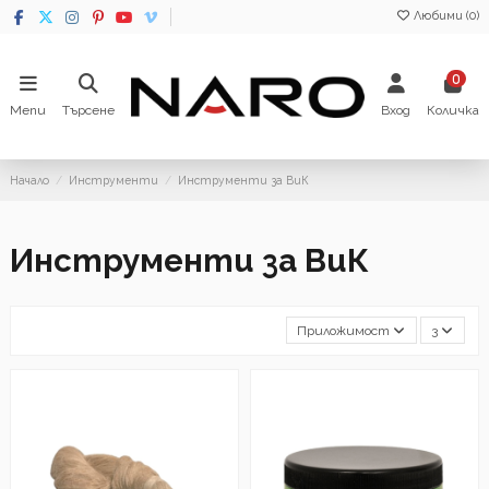
Любими (
0
)
0
Menu
Търсене
Вход
Количка
Начало
Инструменти
Инструменти за ВиК
Инструменти за ВиК
Приложимост
3