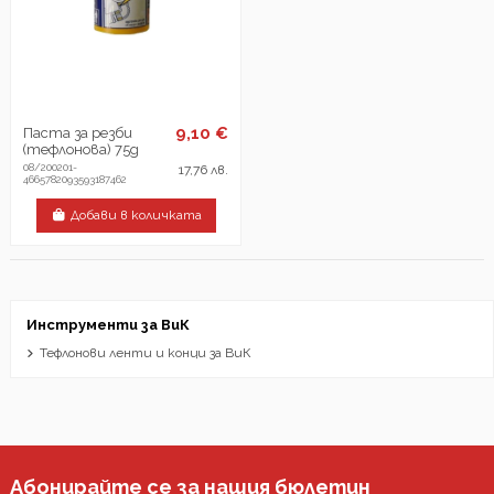
9,10 €
Паста за резби
(тефлонова) 75g
08/200201-
17,76 лв.
4665782093593187462
Добави в количката
Инструменти за ВиК
Тефлонови ленти и конци за ВиК
Абонирайте се за нашия бюлетин