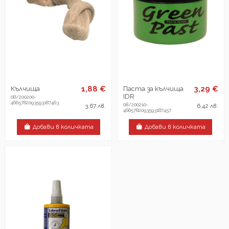
1,88 €
3,29 €
Кълчища
Паста за кълчища
IDR
08/200200-
4665782093593187463
08/200210-
3,67 лв.
6,42 лв.
4665782093593187457
Добави в количката
Добави в количката