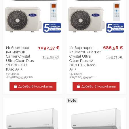
1092,37 €
686,56 €
Инверторен
Инверторен
климатик
климатик Carrier
Carrier Crystal
Crystal Ultra
2131,60 лв.
1339,72 лв.
Ultra Clean Plus,
Clean Plus, 12
18 000 BTU,
000 BTU, Клас
Клас А+++
А+++
13/146280-
13/146270-
4665782093593192110
4665782093593192111
Добави в количката
Добави в количката
Ново