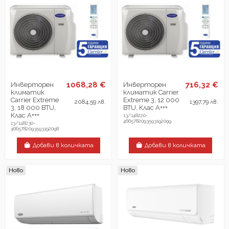
1068,28 €
716,32 €
Инверторен
Инверторен
климатик
климатик Carrier
Carrier Extreme
Extreme 3, 12 000
2084,59 лв.
1397,79 лв.
3, 18 000 BTU,
BTU, Клас А+++
Клас А+++
13/148220-
4665782093593192099
13/148230-
4665782093593192098
Добави в количката
Добави в количката
Ново
Ново