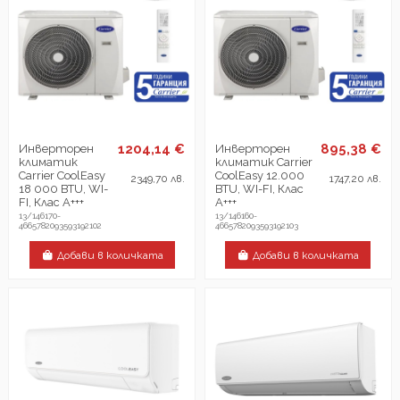
1204,14 €
895,38 €
Инверторен
Инверторен
климатик
климатик Carrier
Carrier CoolEasy
CoolEasy 12.000
2349,70 лв.
1747,20 лв.
18 000 BTU, WI-
BTU, WI-FI, Клас
FI, Клас А+++
А+++
13/146170-
13/146160-
4665782093593192102
4665782093593192103
Добави в количката
Добави в количката