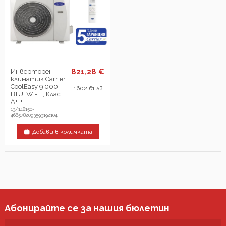
821,28 €
Инверторен
климатик Carrier
CoolEasy 9 000
1602,61 лв.
BTU, WI-FI, Клас
А+++
13/148150-
4665782093593192104
Добави в количката
Абонирайте се за нашия бюлетин