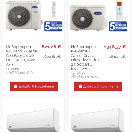
821,28 €
1348,37 €
Инверторен
Инверторен
климатик Carrier
климатик
CoolEasy 9 000
Carrier Crystal
1602,61 лв.
2631,15 лв.
BTU, WI-FI, Клас
Ultra Clean Plus,
А+++
24 000 BTU,
Клас А+++
13/146150-
4665782093593192104
13/146290-
4665782093593192109
Добави в количката
Добави в количката