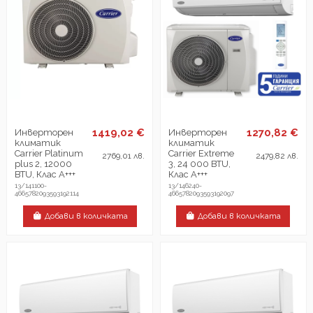
1419,02 €
1270,82 €
Инверторен
Инверторен
климатик
климатик
Carrier Platinum
Carrier Extreme
2769,01 лв.
2479,82 лв.
plus 2, 12000
3, 24 000 BTU,
BTU, Клас А+++
Клас А+++
13/141100-
13/146240-
4665782093593192114
4665782093593192097
Добави в количката
Добави в количката