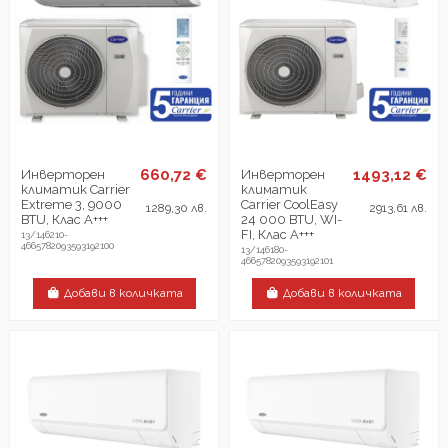
660,72 €
1493,12 €
Инверторен
Инверторен
климатик Carrier
климатик
Extreme 3, 9000
Carrier CoolEasy
1289,30 лв.
2913,61 лв.
BTU, Клас А+++
24 000 BTU, WI-
FI, Клас А+++
13/146210-
4665782093593192100
13/146180-
4665782093593192101
Добави в количката
Добави в количката