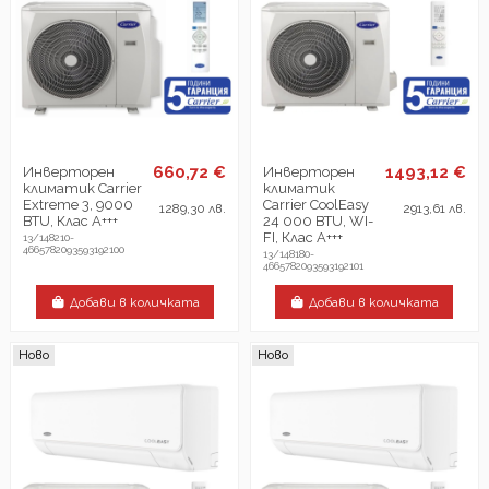
660,72 €
1493,12 €
Инверторен
Инверторен
климатик Carrier
климатик
Extreme 3, 9000
Carrier CoolEasy
1289,30 лв.
2913,61 лв.
BTU, Клас А+++
24 000 BTU, WI-
FI, Клас А+++
13/148210-
4665782093593192100
13/148180-
4665782093593192101
Добави в количката
Добави в количката
Ново
Ново