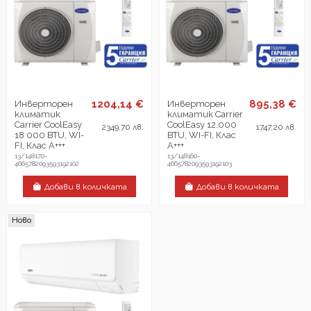
1204,14 €
895,38 €
Инверторен
Инверторен
климатик
климатик Carrier
Carrier CoolEasy
CoolEasy 12.000
2349,70 лв.
1747,20 лв.
18 000 BTU, WI-
BTU, WI-FI, Клас
FI, Клас А+++
А+++
13/148170-
13/148160-
4665782093593192102
4665782093593192103
Добави в количката
Добави в количката
Ново