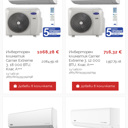
1068,28 €
716,32 €
Инверторен
Инверторен
климатик
климатик Carrier
Carrier Extreme
Extreme 3, 12 000
2084,59 лв.
1397,79 лв.
3, 18 000 BTU,
BTU, Клас А+++
Клас А+++
13/146220-
4665782093593192099
13/146230-
4665782093593192098
Добави в количката
Добави в количката