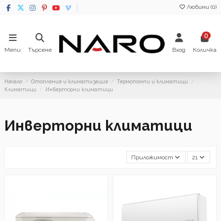
Любими (
0
)
0
Menu
Търсене
Вход
Количка
Начало
Отопление и климатизация
Термопомпи и климатици
Климатици
Инверторни климатици
Инверторни климатици
Приложимост
21