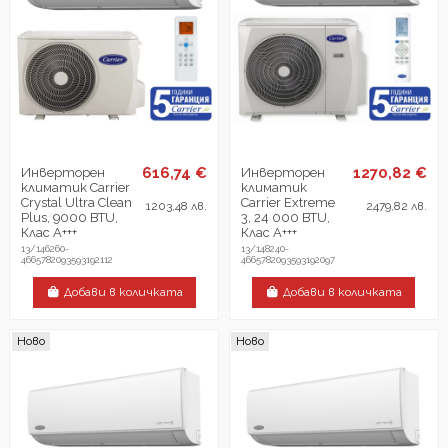
616,74 €
1270,82 €
Инверторен
Инверторен
климатик Carrier
климатик
Crystal Ultra Clean
Carrier Extreme
1203,48 лв.
2479,82 лв.
Plus, 9000 BTU,
3, 24 000 BTU,
Клас А+++
Клас А+++
13/146260-
13/148240-
4665782093593192112
4665782093593192097
Добави в количката
Добави в количката
Ново
Ново