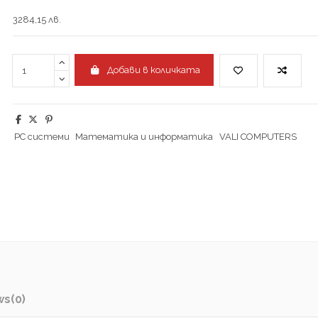
3284,15 лв.
Добави в количката
PC системи
Математика и информатика
VALI COMPUTERS
ws
(0)