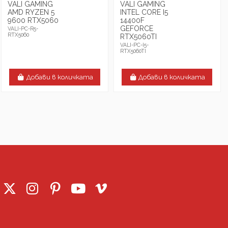
VALI GAMING
VALI GAMING
AMD RYZEN 5
INTEL CORE I5
9600 RТX5060
14400F
GEFORCE
VALI-PC-R5-
RTX5060
RTX5060TI
VALI-PC-I5-
RTX5060TI
Добави в количката
Добави в количката