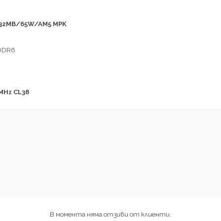
o) 32MB/65W/AM5 MPK
GDDR6
0MHz CL38
В момента няма отзиви от клиенти.