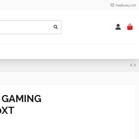
Любими (
0
)
 GAMING
0XT