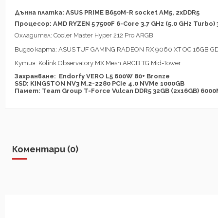
Дънна платка: ASUS PRIME B650M-R socket AM5, 2xDDR5
Процесор: AMD RYZEN 5 7500F 6-Core 3.7 GHz (5.0 GHz Turb
Охладител: Cooler Master Hyper 212 Pro ARGB
Видео карта: ASUS TUF GAMING RADEON RX 9060 XT OC 16GB 
Кутия: Kolink Observatory MX Mesh ARGB TG Mid-Tower
Захранване: Endorfy VERO L5 600W 80+ Bronze
SSD: KINGSTON NV3 M.2-2280 PCIe 4.0 NVMe 1000GB
Памет: Team Group T-Force Vulcan DDR5 32GB (2x16GB) 600
Коментари (0)