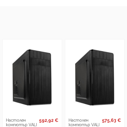
592,92 €
575,63 €
Настолен
Настолен
компютър VALI
компютър VALI