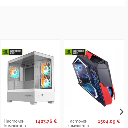
1423,76 €
1504,09 €
Настолен
Настолен
компютър
компютър