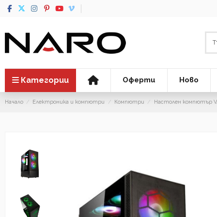
Категории
Оферти
Ново
Начало
Електроника и компютри
Компютри
Настолен компютър VA