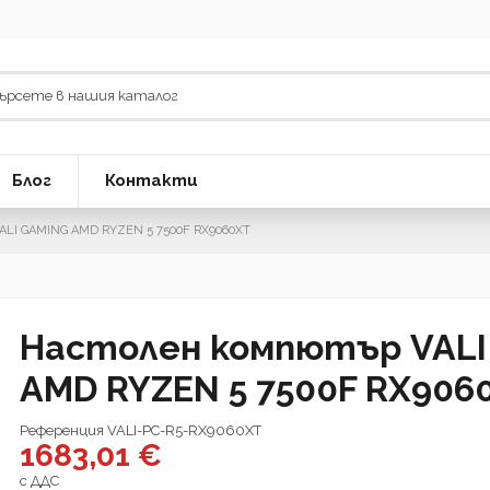
Блог
Контакти
LI GAMING AMD RYZEN 5 7500F RX9060XT
Настолен компютър VALI
AMD RYZEN 5 7500F RX906
Референция
VALI-PC-R5-RX9060XT
1683,01 €
с ДДС