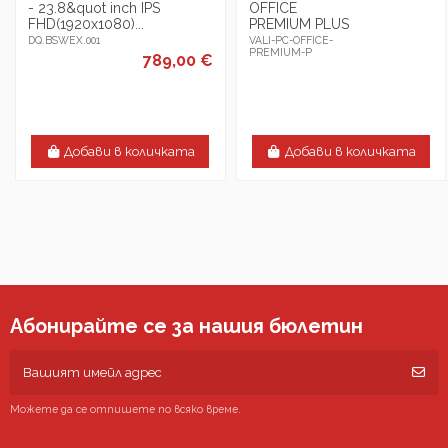
- 23.8&quot inch IPS
OFFICE
FHD(1920x1080)...
PREMIUM PLUS
DQ.BSWEX.001
VALI-PC-OFFICE-
PREMIUM-P
789,00 €
Добави в количката
Добави в количката
Абонирайте се за нашия бюлетин
Можете да се отпишете по всяко време.