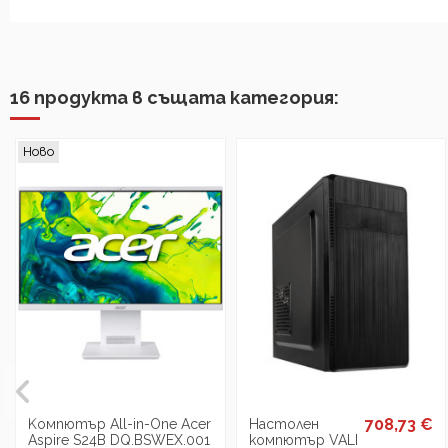
16 продукта в същата категория:
Ново
708,73 €
Kомпютър All-in-One Acer
Настолен
Aspire S24B DQ.BSWEX.001
компютър VALI