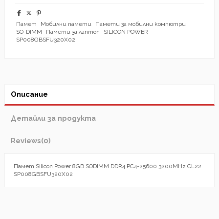
Памет
Мобилни памети
Памети за мобилни компютри
SO-DIMM
Памети за лаптоп
SILICON POWER
SP008GBSFU320X02
Описание
Детайли за продукта
Reviews
(0)
Памет Silicon Power 8GB SODIMM DDR4 PC4-25600 3200MHz CL22
SP008GBSFU320X02