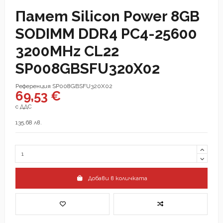
Памет Silicon Power 8GB
SODIMM DDR4 PC4-25600
3200MHz CL22
SP008GBSFU320X02
Референция
SP008GBSFU320X02
69,53 €
с ДДС
135,68 лв.
Добави в количката