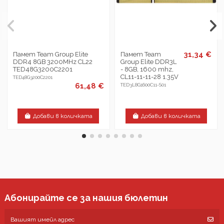
31,34 €
Памет Team Group Elite
Памет Team
DDR4 8GB 3200MHz CL22
Group Elite DDR3L
TED48G3200C2201
- 8GB, 1600 mhz,
CL11-11-11-28 1.35V
TED48G3200C2201
61,48 €
TED3L8G1600C11-S01
Добави в количката
Добави в количката
Абонирайте се за нашия бюлетин