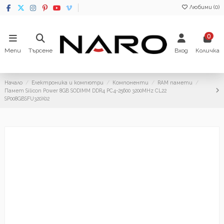
Любими (
0
)
0
Menu
Търсене
Вход
Количка
Начало
Електроника и компютри
Компоненти
RAM памети
Памет Silicon Power 8GB SODIMM DDR4 PC4-25600 3200MHz CL22
SP008GBSFU320X02