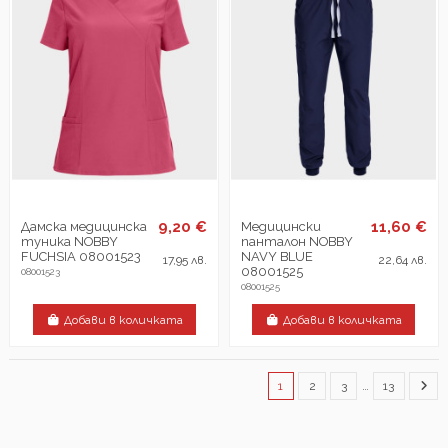
9,20 €
11,60 €
Дамска медицинска
Медицински
туника NOBBY
панталон NOBBY
FUCHSIA 08001523
NAVY BLUE
17,95 лв.
22,64 лв.
08001525
08001523
08001525
Добави в количката
Добави в количката
1
2
3
…
13