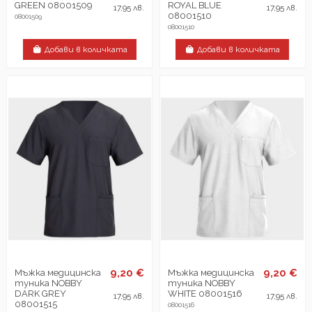
GREEN 08001509
ROYAL BLUE
17,95 лв.
17,95 лв.
08001510
08001509
08001510
Добави в количката
Добави в количката
9,20 €
9,20 €
Мъжка медицинска
Мъжка медицинска
туника NOBBY
туника NOBBY
DARK GREY
WHITE 08001516
17,95 лв.
17,95 лв.
08001515
08001516