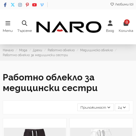
Любими (
0
)
0
Menu
Търсене
Вход
Количка
Начало
Мода
Дрехи
Работно облекло
Медицинско облекло
Работно облекло за медицински сестри
Работно облекло за
медицински сестри
Приложимост
24