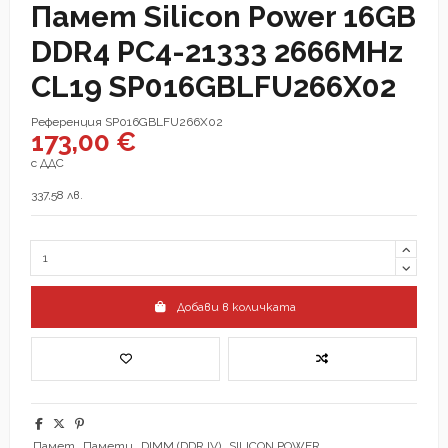
Памет Silicon Power 16GB
DDR4 PC4-21333 2666MHz
CL19 SP016GBLFU266X02
Референция
SP016GBLFU266X02
173,00 €
с ДДС
337,58 лв.
Добави в количката
Памет
Памети
DIMM (DDR IV)
SILICON POWER