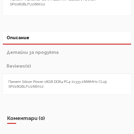
SP016GBLFU266X02
Описание
Детайли за продукта
Reviews
(0)
Памет Silicon Power 16GB DDR4 PC4-21333 2666MHz CL19
SP016GBLFU266X02
Коментари (0)