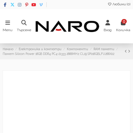
Любими (
0
)
0
Menu
Търсене
Вход
Количка
Начало
Електроника и компютри
Компоненти
RAM памети
Памет Silicon Power 16GB DDR4 PC4-21333 2666MHz CL19 SP016GBLFU266X02