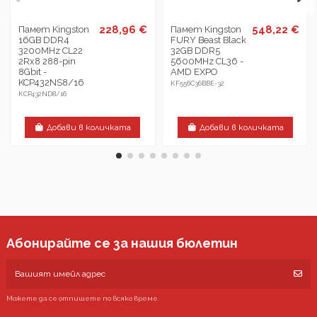
228,96 €
548,22 €
Памет Kingston
Памет Kingston
16GB DDR4
FURY Beast Black
3200MHz CL22
32GB DDR5
2Rx8 288-pin
5600MHz CL36 -
8Gbit -
AMD EXPO
KCP432NS8/16
KF556C36BBE-32
KCP432ND8/16
Добави в количката
Добави в количката
Абонирайте се за нашия бюлетин
Можете да се отпишете по всяко време.