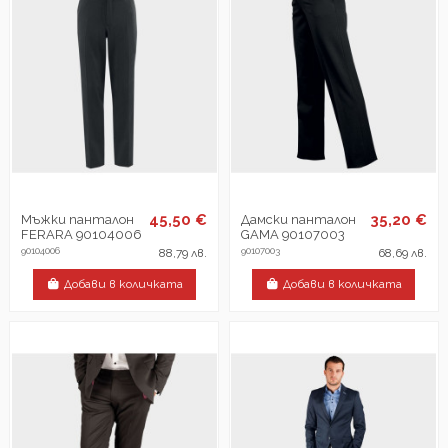
45,50 €
35,20 €
Мъжки панталон
Дамски панталон
FERARA 90104006
GAMA 90107003
90104006
90107003
88,79 лв.
68,69 лв.
Добави в количката
Добави в количката