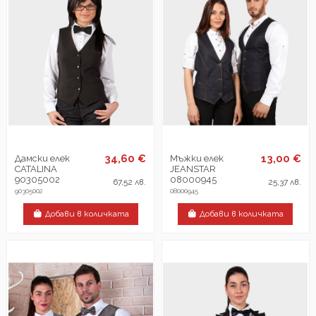
34,60 €
13,00 €
Дамски елек
Мъжки елек
CATALINA
JEANSTAR
90305002
08000945
67,52 лв.
25,37 лв.
90305002
08000945
Добави в количката
Добави в количката