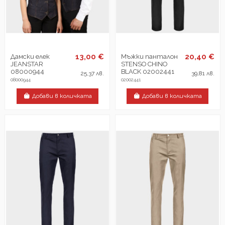
13,00 €
20,40 €
Дамски елек
Мъжки панталон
JEANSTAR
STENSO CHINO
08000944
BLACK 02002441
25,37 лв.
39,81 лв.
08000944
02002441
Добави в количката
Добави в количката