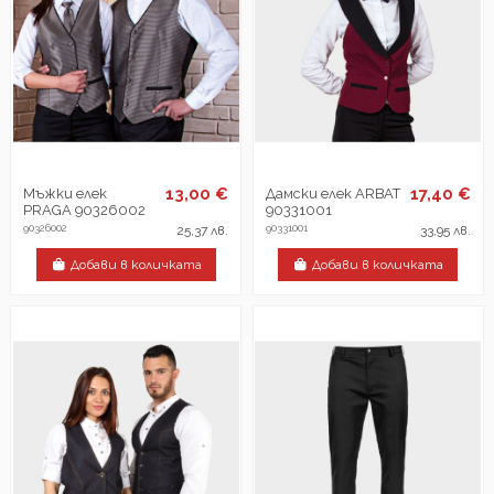
13,00 €
17,40 €
Мъжки елек
Дамски елек ARBAT
PRAGA 90326002
90331001
90326002
90331001
25,37 лв.
33,95 лв.
Добави в количката
Добави в количката