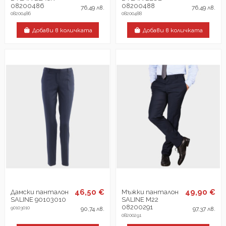
08200486
08200488
76,49 лв.
76,49 лв.
08200486
08200488
Добави в количката
Добави в количката
46,50 €
49,90 €
Дамски панталон
Мъжки панталон
SALINE 90103010
SALINE M22
08200291
90103010
90,74 лв.
97,37 лв.
08200291