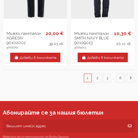
20,00 €
10,30 €
Мъжки панталон
Мъжки панталон
AGRESIV
SMITH NAVY BLUE
90102002
90109013
39,03 лв.
20,10 лв.
90102002
90109013
Добави в количката
Добави в количката
1
2
3
…
6
Абонирайте се за нашия бюлетин
Можете да се отпишете по всяко време.