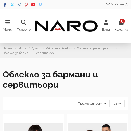
Любими (
0
)
0
Menu
Търсене
Вход
Количка
Начало
Мода
Дрехи
Работно облекло
Хотели и ресторанти
Облекло за бармани и сервитьори
Облекло за бармани и
сервитьори
Приложимост
24