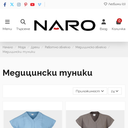
Любими (
0
)
0
Menu
Търсене
Вход
Количка
Начало
Мода
Дрехи
Работно облекло
Медицинско облекло
Медицински туники
Медицински туники
Приложимост
24