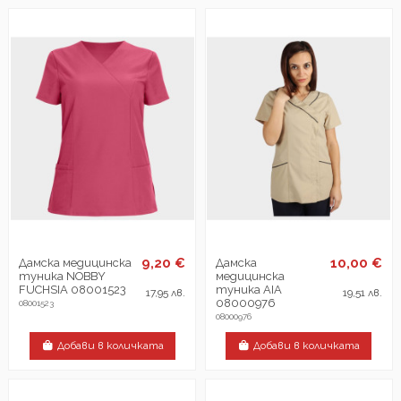
9,20 €
10,00 €
Дамска медицинска
Дамска
туника NOBBY
медицинска
FUCHSIA 08001523
туника AIA
17,95 лв.
19,51 лв.
08000976
08001523
08000976
Добави в количката
Добави в количката