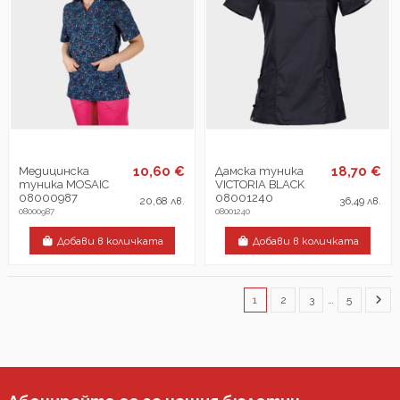
10,60 €
18,70 €
Медицинска
Дамска туника
туника MOSAIC
VICTORIA BLACK
08000987
08001240
20,68 лв.
36,49 лв.
08000987
08001240
Добави в количката
Добави в количката
1
2
3
…
5