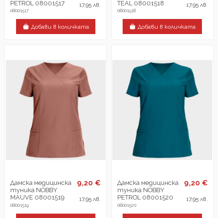
PETROL 08001517
TEAL 08001518
17,95 лв.
17,95 лв.
08001517
08001518
Добави в количката
Добави в количката
9,20 €
9,20 €
Дамска медицинска
Дамска медицинска
туника NOBBY
туника NOBBY
MAUVE 08001519
PETROL 08001520
17,95 лв.
17,95 лв.
08001519
08001520