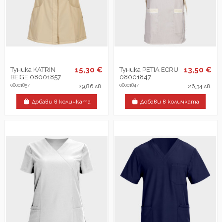
15,30 €
13,50 €
Туника KATRIN
Туника PETIA ECRU
BEIGE 08001857
08001847
08001857
08001847
29,86 лв.
26,34 лв.
Добави в количката
Добави в количката