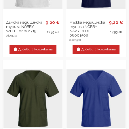
9,20 €
9,20 €
Дамска медицинска
Мъжка медицинска
туника NOBBY
туника NOBBY
WHITE 08001719
NAVY BLUE
17,95 лв.
17,95 лв.
08001508
08001719
08001508
Добави в количката
Добави в количката